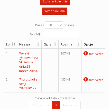
Szukaj w kolumnie
Wybór kolumn
Pokaż
pozycji
Szukaj:
Lp
Nazwa
Opis
Rozmiar
Opcje
1
Wyniki
307 KB
metryczka
głosowań na
VII sesji w
dniu 28
marca 2019r.
2
7. protokół z
435 KB
metryczka
sesji -
28.03.2019 r.
Pozycje od 1 do 2 z 2 łącznie
Poprzednia
1
Następna