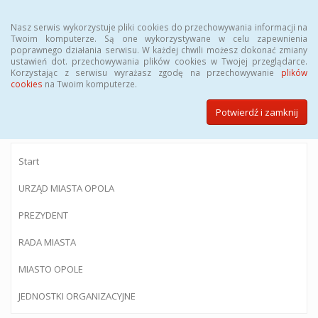
Menu
Nasz serwis wykorzystuje pliki cookies do przechowywania informacji na
Twoim komputerze. Są one wykorzystywane w celu zapewnienia
poprawnego działania serwisu. W każdej chwili możesz dokonać zmiany
ustawień dot. przechowywania plików cookies w Twojej przeglądarce.
Korzystając z serwisu wyrażasz zgodę na przechowywanie
plików
BIULETYN INFORMACJI PUBLICZNEJ
cookies
na Twoim komputerze.
Urzędu Miasta Opola
Potwierdź i zamknij
Start
URZĄD MIASTA OPOLA
PREZYDENT
RADA MIASTA
MIASTO OPOLE
JEDNOSTKI ORGANIZACYJNE