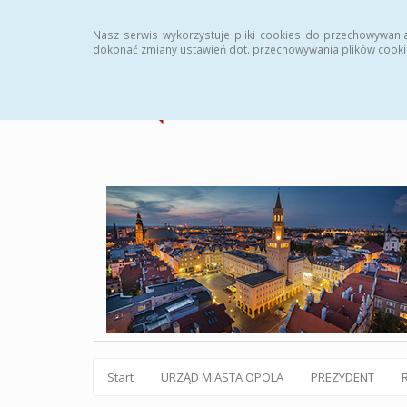
Statystyki
Instrukcja
Rejestr zmian
Archiw
Nasz serwis wykorzystuje pliki cookies do przechowywani
dokonać zmiany ustawień dot. przechowywania plików cooki
Start
URZĄD MIASTA OPOLA
PREZYDENT