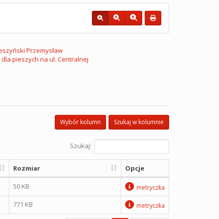
eszyński Przemysław
la pieszych na ul. Centralnej
Wybór kolumn
Szukaj w kolumnie
Szukaj:
Rozmiar
Opcje
50 KB
metryczka
771 KB
metryczka