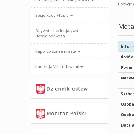
Protokoły Komisji Rady Miasta
Pozycje o
Sesje Rady Miasta
Meta
Obywatelska Inicjatywa
Uchwałodawcza
Inform
Raport o stanie miasta
Ilość 
Kadencja VIII (archiwum)
Podmio
Nazwa
Skróco
Osoba,
Osoba,
Data w