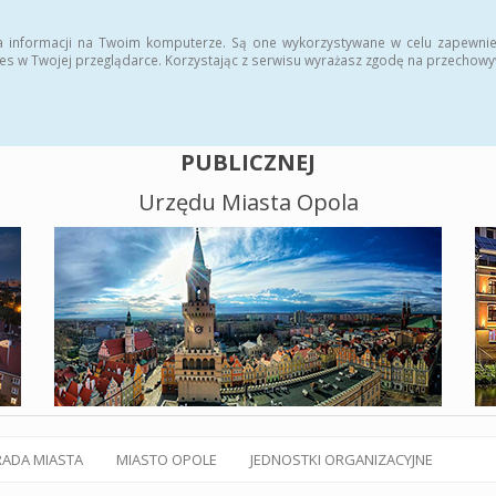
alny BIP
Polityka plików cookies
a informacji na Twoim komputerze. Są one wykorzystywane w celu zapewnie
es w Twojej przeglądarce. Korzystając z serwisu wyrażasz zgodę na przechow
BIULETYN INFORMACJI
PUBLICZNEJ
Urzędu Miasta Opola
RADA MIASTA
MIASTO OPOLE
JEDNOSTKI ORGANIZACYJNE