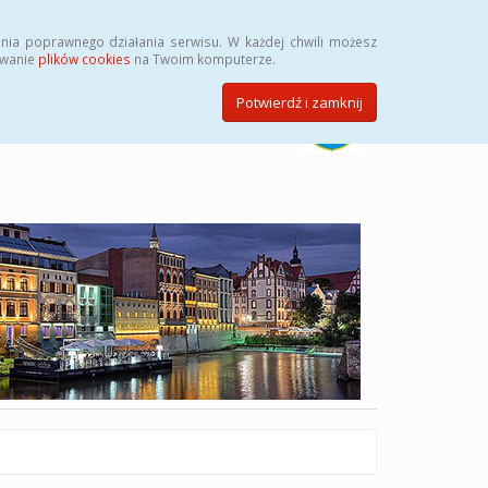
Szukaj
nia poprawnego działania serwisu. W każdej chwili możesz
ywanie
plików cookies
na Twoim komputerze.
Potwierdź i zamknij