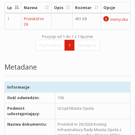
Lp
Nazwa
Opis
Rozmiar
Opcje
1
Protokół nr
481 KB
metryczka
26
Pozycje od 1 do 1 z 1 łącznie
Poprzednia
1
Następna
Metadane
Informacje
Ilość odwiedzin:
106
Podmiot
Urząd Miasta Opola
udostępniający:
Nazwa dokumentu:
Protokół nr 26/2026 Komisji
Infrastruktury Rady Miasta Opola z
posiedzenia w dniu 18 maja 2026 r.