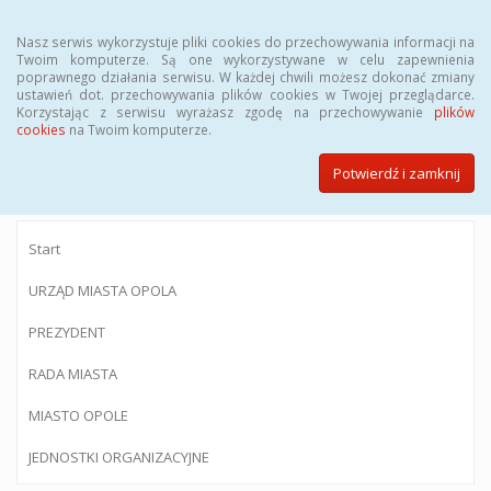
Menu
Nasz serwis wykorzystuje pliki cookies do przechowywania informacji na
Twoim komputerze. Są one wykorzystywane w celu zapewnienia
poprawnego działania serwisu. W każdej chwili możesz dokonać zmiany
ustawień dot. przechowywania plików cookies w Twojej przeglądarce.
Korzystając z serwisu wyrażasz zgodę na przechowywanie
plików
BIULETYN INFORMACJI PUBLICZNEJ
cookies
na Twoim komputerze.
Urzędu Miasta Opola
Potwierdź i zamknij
Start
URZĄD MIASTA OPOLA
PREZYDENT
RADA MIASTA
MIASTO OPOLE
JEDNOSTKI ORGANIZACYJNE