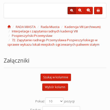
RADA MIASTA
Rada Miasta
Kadencja VIII (archiwum)
Interpelacje i zapytania radnych kadencji VIII
Pospieszyński Przemysław
72. Zapytanie radnego Przemysława Pospieszyńskiego w
sprawie wykazu lokali miejskich ogrzewanych paliwem stałym
Załączniki
Szukaj w kolumnie
Wybór kolumn
Pokaż
pozycji
Szukaj: