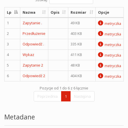
Lp
Nazwa
Opis
Rozmiar
Opcje
1
Zapytanie .
49 KB
metryczka
2
Przedłużenie
403 KB
metryczka
3
Odpowiedź .
335 KB
metryczka
4
Wykaz
411 KB
metryczka
5
Zapytanie 2
48 KB
metryczka
6
Odpowiedź 2
404 KB
metryczka
Pozycje od 1 do 6 z 6 łącznie
Poprzednia
1
Następna
Metadane