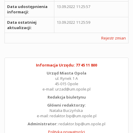
Data udostępnienia
13.09.2022 11:25:57
informacji:
Data ostatniej
13.09.2022 11:25:59
aktualizacji:
Rejestr zmian
Informacja Urzędu: 77 45 11 800
Urząd Miasta Opola
ul. Rynek 1 A
45-015 Opole
e-mail: urzad@um.opole.pl
Redakcja biuletynu
Główni redaktorzy:
Natalia Buczyńska
e-mail: redaktor.bip@um.opole.pl
Administrator:
redaktor.bip@um.opole.pl
Polityka prywatności