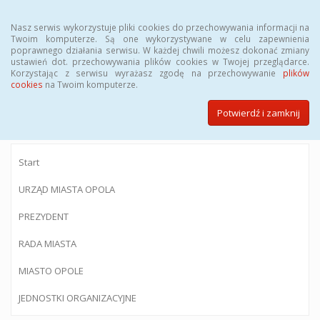
Menu
Nasz serwis wykorzystuje pliki cookies do przechowywania informacji na
Twoim komputerze. Są one wykorzystywane w celu zapewnienia
poprawnego działania serwisu. W każdej chwili możesz dokonać zmiany
ustawień dot. przechowywania plików cookies w Twojej przeglądarce.
Korzystając z serwisu wyrażasz zgodę na przechowywanie
plików
BIULETYN INFORMACJI PUBLICZNEJ
cookies
na Twoim komputerze.
Urzędu Miasta Opola
Potwierdź i zamknij
Start
URZĄD MIASTA OPOLA
PREZYDENT
RADA MIASTA
MIASTO OPOLE
JEDNOSTKI ORGANIZACYJNE