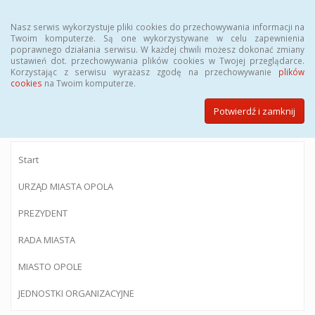
Menu
Nasz serwis wykorzystuje pliki cookies do przechowywania informacji na
Twoim komputerze. Są one wykorzystywane w celu zapewnienia
poprawnego działania serwisu. W każdej chwili możesz dokonać zmiany
ustawień dot. przechowywania plików cookies w Twojej przeglądarce.
Korzystając z serwisu wyrażasz zgodę na przechowywanie
plików
BIULETYN INFORMACJI PUBLICZNEJ
cookies
na Twoim komputerze.
Urzędu Miasta Opola
Potwierdź i zamknij
Start
URZĄD MIASTA OPOLA
PREZYDENT
RADA MIASTA
MIASTO OPOLE
JEDNOSTKI ORGANIZACYJNE