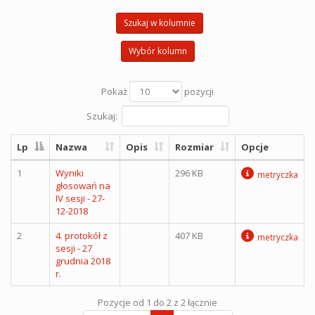
Szukaj w kolumnie
Wybór kolumn
Pokaż
pozycji
Szukaj:
Lp
Nazwa
Opis
Rozmiar
Opcje
1
Wyniki
296 KB
metryczka
głosowań na
IV sesji - 27-
12-2018
2
4. protokół z
407 KB
metryczka
sesji - 27
grudnia 2018
r.
Pozycje od 1 do 2 z 2 łącznie