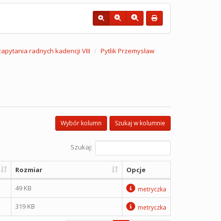
 zapytania radnych kadencji VIII
Pytlik Przemysław
Wybór kolumn
Szukaj w kolumnie
Szukaj:
Rozmiar
Opcje
49 KB
metryczka
319 KB
metryczka