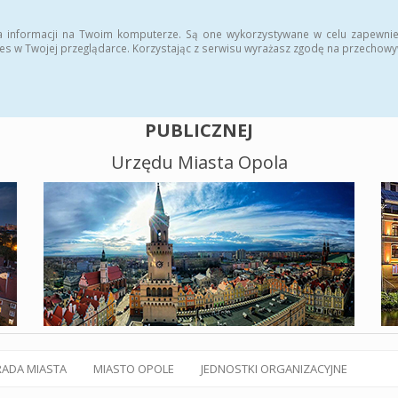
alny BIP
Polityka plików cookies
a informacji na Twoim komputerze. Są one wykorzystywane w celu zapewnie
es w Twojej przeglądarce. Korzystając z serwisu wyrażasz zgodę na przechow
BIULETYN INFORMACJI
PUBLICZNEJ
Urzędu Miasta Opola
RADA MIASTA
MIASTO OPOLE
JEDNOSTKI ORGANIZACYJNE