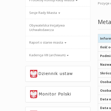
Protokoły Komisji Rady Miasta
Pozycje o
Sesje Rady Miasta
Meta
Obywatelska Inicjatywa
Uchwałodawcza
Inform
Raport o stanie miasta
Ilość 
Kadencja VIII (archiwum)
Podmio
Nazwa
Skróco
Osoba,
Osoba,
Data w
Data u