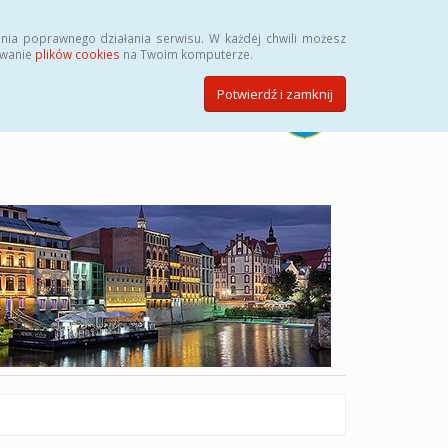
Szukaj
nia poprawnego działania serwisu. W każdej chwili możesz
ywanie
plików cookies
na Twoim komputerze.
Potwierdź i zamknij