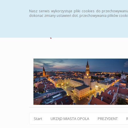
Statystyki
Instrukcja
Rejestr zmian
Archiw
Nasz serwis wykorzystuje pliki cookies do przechowywani
dokonać zmiany ustawień dot. przechowywania plików cooki
Start
URZĄD MIASTA OPOLA
PREZYDENT