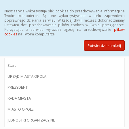
Menu
Nasz serwis wykorzystuje pliki cookies do przechowywania informacji na
Twoim komputerze. Są one wykorzystywane w celu zapewnienia
poprawnego działania serwisu. W każdej chwili możesz dokonać zmiany
ustawień dot. przechowywania plików cookies w Twojej przeglądarce.
Korzystając z serwisu wyrażasz zgodę na przechowywanie
plików
BIULETYN INFORMACJI PUBLICZNEJ
cookies
na Twoim komputerze.
Urzędu Miasta Opola
Potwierdź i zamknij
Start
URZĄD MIASTA OPOLA
PREZYDENT
RADA MIASTA
MIASTO OPOLE
JEDNOSTKI ORGANIZACYJNE