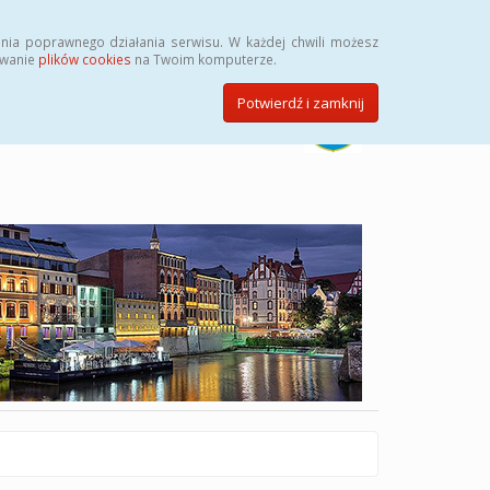
Szukaj
nia poprawnego działania serwisu. W każdej chwili możesz
ywanie
plików cookies
na Twoim komputerze.
Potwierdź i zamknij