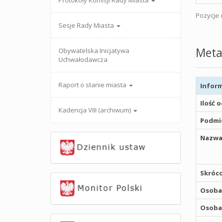
Protokoły Komisji Rady Miasta
Pozycje o
Sesje Rady Miasta
Meta
Obywatelska Inicjatywa
Uchwałodawcza
Raport o stanie miasta
Inform
Ilość 
Kadencja VIII (archiwum)
Podmio
Nazwa
Skróco
Osoba,
Osoba,