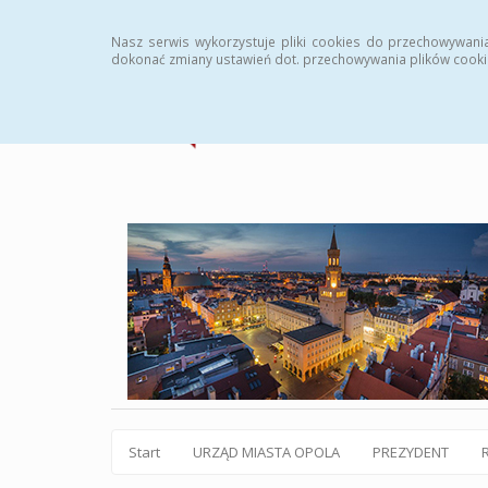
Statystyki
Instrukcja
Rejestr zmian
Archiw
Nasz serwis wykorzystuje pliki cookies do przechowywani
dokonać zmiany ustawień dot. przechowywania plików cooki
Start
URZĄD MIASTA OPOLA
PREZYDENT