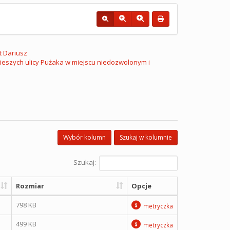
t Dariusz
pieszych ulicy Pużaka w miejscu niedozwolonym i
Wybór kolumn
Szukaj w kolumnie
Szukaj:
Rozmiar
Opcje
798 KB
metryczka
499 KB
metryczka