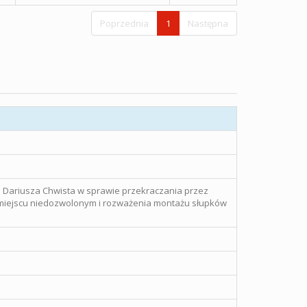
Poprzednia
1
Następna
o Dariusza Chwista w sprawie przekraczania przez
 miejscu niedozwolonym i rozważenia montażu słupków