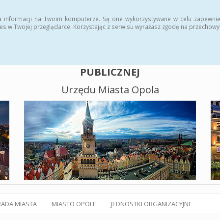
alny BIP
Polityka plików cookies
a informacji na Twoim komputerze. Są one wykorzystywane w celu zapewnie
es w Twojej przeglądarce. Korzystając z serwisu wyrażasz zgodę na przechow
BIULETYN INFORMACJI
PUBLICZNEJ
Urzędu Miasta Opola
RADA MIASTA
MIASTO OPOLE
JEDNOSTKI ORGANIZACYJNE