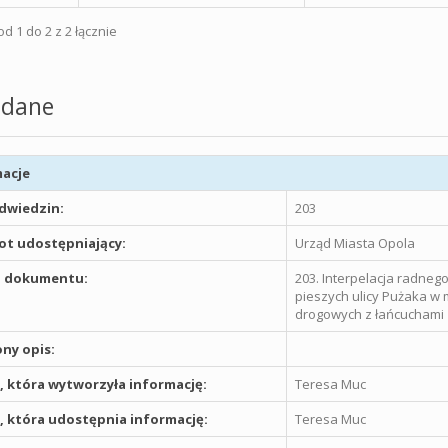
d 1 do 2 z 2 łącznie
dane
acje
odwiedzin:
203
t udostępniający:
Urząd Miasta Opola
 dokumentu:
203. Interpelacja radneg
pieszych ulicy Pużaka w
drogowych z łańcuchami
ny opis:
 która wytworzyła informację:
Teresa Muc
 która udostępnia informację:
Teresa Muc