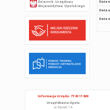
Data w
Data u
Data o
Informacja Urzędu: 77 45 11 800
Urząd Miasta Opola
ul. Rynek 1 A