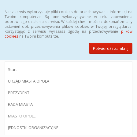
Menu
Nasz serwis wykorzystuje pliki cookies do przechowywania informacji na
Twoim komputerze. Są one wykorzystywane w celu zapewnienia
poprawnego działania serwisu. W każdej chwili możesz dokonać zmiany
ustawień dot. przechowywania plików cookies w Twojej przeglądarce.
Korzystając z serwisu wyrażasz zgodę na przechowywanie
plików
BIULETYN INFORMACJI PUBLICZNEJ
cookies
na Twoim komputerze.
Urzędu Miasta Opola
Potwierdź i zamknij
Start
URZĄD MIASTA OPOLA
PREZYDENT
RADA MIASTA
MIASTO OPOLE
JEDNOSTKI ORGANIZACYJNE