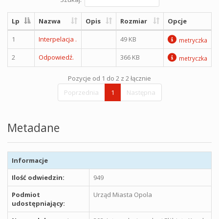
Lp
Nazwa
Opis
Rozmiar
Opcje
1
Interpelacja .
49 KB
metryczka
2
Odpowiedź.
366 KB
metryczka
Pozycje od 1 do 2 z 2 łącznie
Poprzednia
1
Następna
Metadane
Informacje
Ilość odwiedzin:
949
Podmiot
Urząd Miasta Opola
udostępniający: