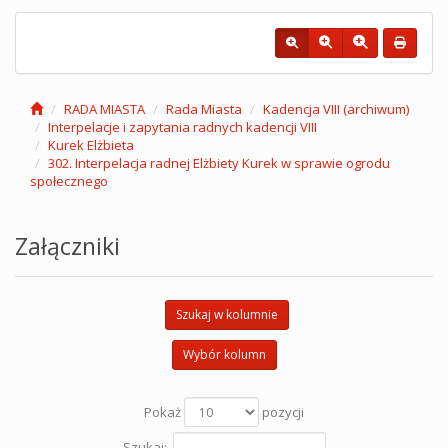
RADA MIASTA
Rada Miasta
Kadencja VIII (archiwum)
Interpelacje i zapytania radnych kadencji VIII
Kurek Elżbieta
302. Interpelacja radnej Elżbiety Kurek w sprawie ogrodu
społecznego
Załączniki
Szukaj w kolumnie
Wybór kolumn
Pokaż
pozycji
Szukaj: