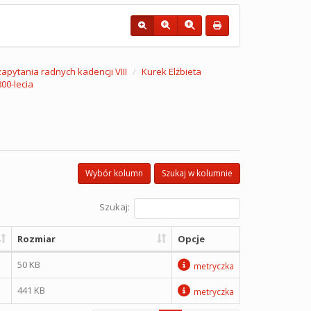
 zapytania radnych kadencji VIII
Kurek Elżbieta
00-lecia
Wybór kolumn
Szukaj w kolumnie
Szukaj:
Rozmiar
Opcje
50 KB
metryczka
441 KB
metryczka