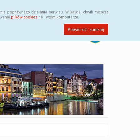
Szukaj
nia poprawnego działania serwisu. W każdej chwili możesz
ywanie
plików cookies
na Twoim komputerze.
Potwierdź i zamknij