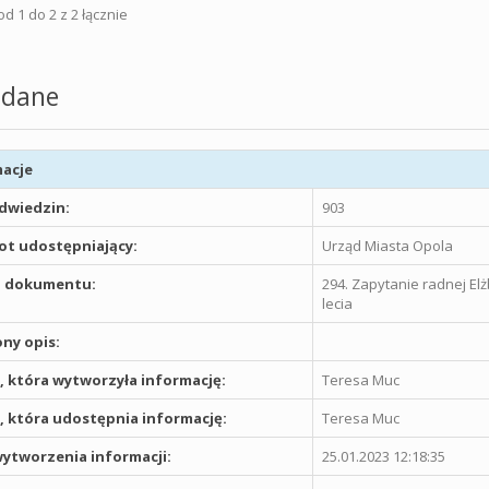
d 1 do 2 z 2 łącznie
dane
acje
odwiedzin:
903
t udostępniający:
Urząd Miasta Opola
 dokumentu:
294. Zapytanie radnej El
lecia
ny opis:
 która wytworzyła informację:
Teresa Muc
 która udostępnia informację:
Teresa Muc
ytworzenia informacji:
25.01.2023 12:18:35