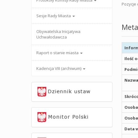
Protokoły Komisji Rady Miasta
Pozycje o
Sesje Rady Miasta
Meta
Obywatelska Inicjatywa
Uchwałodawcza
Inform
Raport o stanie miasta
Ilość 
Kadencja VIII (archiwum)
Podmio
Nazwa
Skróco
Osoba,
Osoba,
Data w