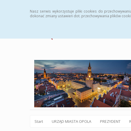
Statystyki
Instrukcja
Rejestr zmian
Archiw
Nasz serwis wykorzystuje pliki cookies do przechowywani
dokonać zmiany ustawień dot. przechowywania plików cooki
Start
URZĄD MIASTA OPOLA
PREZYDENT