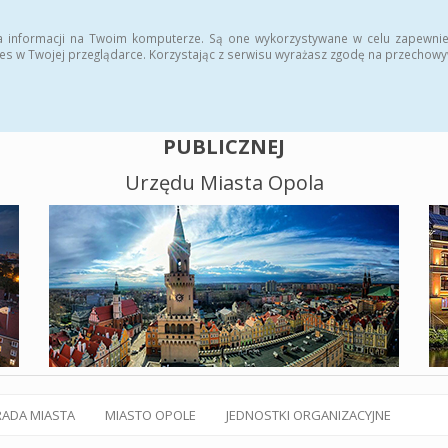
alny BIP
Polityka plików cookies
a informacji na Twoim komputerze. Są one wykorzystywane w celu zapewnie
es w Twojej przeglądarce. Korzystając z serwisu wyrażasz zgodę na przechow
BIULETYN INFORMACJI
PUBLICZNEJ
Urzędu Miasta Opola
RADA MIASTA
MIASTO OPOLE
JEDNOSTKI ORGANIZACYJNE