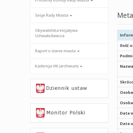
Protokoły Komisji Rady Miasta
Meta
Sesje Rady Miasta
Obywatelska Inicjatywa
Inform
Uchwałodawcza
Ilość 
Raport o stanie miasta
Podmio
Kadencja VIII (archiwum)
Nazwa
Skróco
Osoba,
Osoba,
Data w
Data u