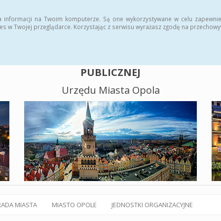
alny BIP
Polityka plików cookies
a informacji na Twoim komputerze. Są one wykorzystywane w celu zapewnie
es w Twojej przeglądarce. Korzystając z serwisu wyrażasz zgodę na przechow
BIULETYN INFORMACJI
PUBLICZNEJ
Urzędu Miasta Opola
RADA MIASTA
MIASTO OPOLE
JEDNOSTKI ORGANIZACYJNE