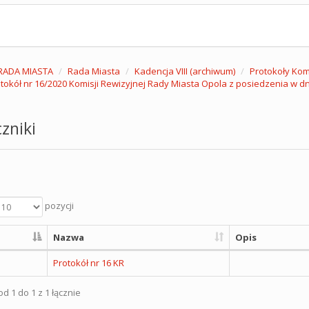
RADA MIASTA
Rada Miasta
Kadencja VIII (archiwum)
Protokoły Komi
tokół nr 16/2020 Komisji Rewizyjnej Rady Miasta Opola z posiedzenia w dni
zniki
pozycji
Nazwa
Opis
Protokół nr 16 KR
d 1 do 1 z 1 łącznie