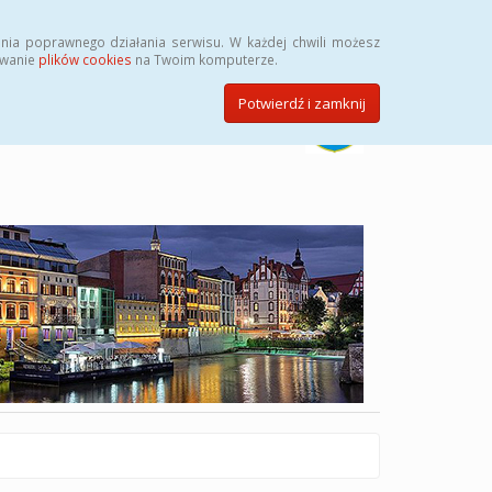
Szukaj
nia poprawnego działania serwisu. W każdej chwili możesz
ywanie
plików cookies
na Twoim komputerze.
Potwierdź i zamknij