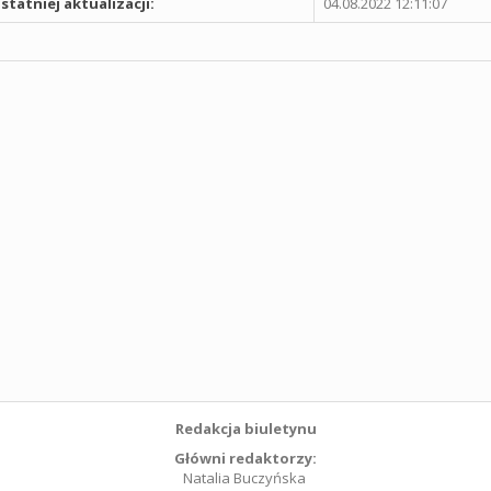
statniej aktualizacji:
04.08.2022 12:11:07
Redakcja biuletynu
Główni redaktorzy:
Natalia Buczyńska