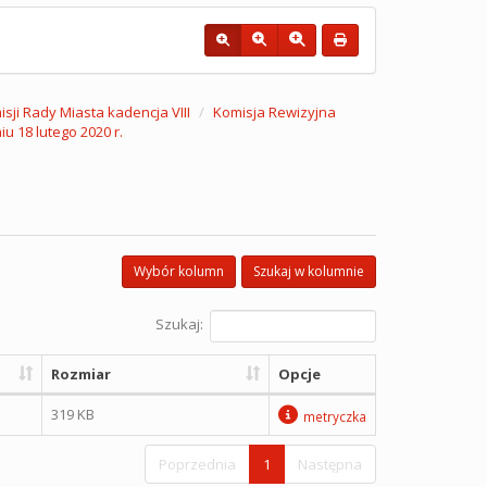
sji Rady Miasta kadencja VIII
Komisja Rewizyjna
u 18 lutego 2020 r.
Wybór kolumn
Szukaj w kolumnie
Szukaj:
Rozmiar
Opcje
319 KB
metryczka
Poprzednia
1
Następna