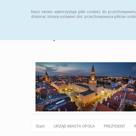
Statystyki
Instrukcja
Rejestr zmian
Archiw
Nasz serwis wykorzystuje pliki cookies do przechowywani
dokonać zmiany ustawień dot. przechowywania plików cooki
Start
URZĄD MIASTA OPOLA
PREZYDENT