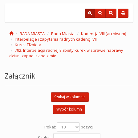
RADA MIASTA
Rada Miasta
Kadencja VIII (archiwum)
Interpelacje i zapytania radnych kadencji VIII
Kurek Elżbieta
792. Interpelacja radnej Elżbiety Kurek w sprawie naprawy
dziur i zapadlisk po zimie
Załączniki
Szukaj w kolumnie
Wybór kolumn
Pokaż
pozycji
Szukaj: