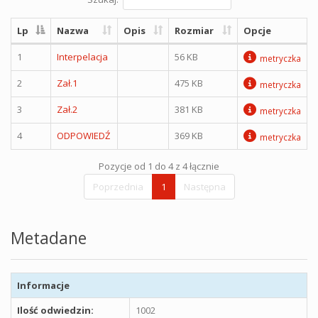
Lp
Nazwa
Opis
Rozmiar
Opcje
1
Interpelacja
56 KB
metryczka
2
Zał.1
475 KB
metryczka
3
Zał.2
381 KB
metryczka
4
ODPOWIEDŹ
369 KB
metryczka
Pozycje od 1 do 4 z 4 łącznie
Poprzednia
1
Następna
Metadane
Informacje
Ilość odwiedzin:
1002