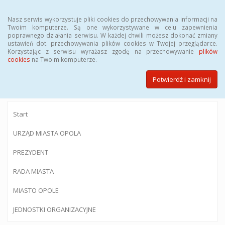
Menu
Nasz serwis wykorzystuje pliki cookies do przechowywania informacji na
Twoim komputerze. Są one wykorzystywane w celu zapewnienia
poprawnego działania serwisu. W każdej chwili możesz dokonać zmiany
ustawień dot. przechowywania plików cookies w Twojej przeglądarce.
Korzystając z serwisu wyrażasz zgodę na przechowywanie
plików
BIULETYN INFORMACJI PUBLICZNEJ
cookies
na Twoim komputerze.
Urzędu Miasta Opola
Potwierdź i zamknij
Start
URZĄD MIASTA OPOLA
PREZYDENT
RADA MIASTA
MIASTO OPOLE
JEDNOSTKI ORGANIZACYJNE