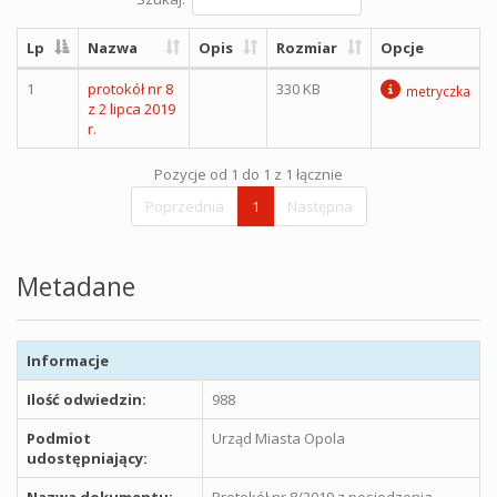
Lp
Nazwa
Opis
Rozmiar
Opcje
1
protokół nr 8
330 KB
metryczka
z 2 lipca 2019
r.
Pozycje od 1 do 1 z 1 łącznie
Poprzednia
1
Następna
Metadane
Informacje
Ilość odwiedzin:
988
Podmiot
Urząd Miasta Opola
udostępniający:
Nazwa dokumentu:
Protokół nr 8/2019 z posiedzenia