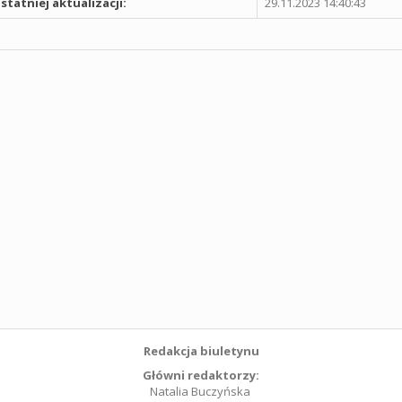
statniej aktualizacji:
29.11.2023 14:40:43
Redakcja biuletynu
Główni redaktorzy:
Natalia Buczyńska