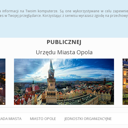
alny BIP
Polityka plików cookies
a informacji na Twoim komputerze. Są one wykorzystywane w celu zapewnie
es w Twojej przeglądarce. Korzystając z serwisu wyrażasz zgodę na przechow
BIULETYN INFORMACJI
PUBLICZNEJ
Urzędu Miasta Opola
RADA MIASTA
MIASTO OPOLE
JEDNOSTKI ORGANIZACYJNE