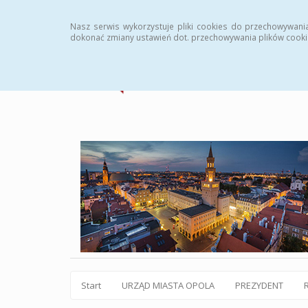
Statystyki
Instrukcja
Rejestr zmian
Archiw
Nasz serwis wykorzystuje pliki cookies do przechowywani
dokonać zmiany ustawień dot. przechowywania plików cooki
Start
URZĄD MIASTA OPOLA
PREZYDENT