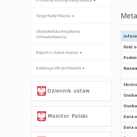
Protokoły Komisji Rady Miasta
Meta
Sesje Rady Miasta
Obywatelska Inicjatywa
Inform
Uchwałodawcza
Ilość 
Raport o stanie miasta
Podmio
Kadencja VIII (archiwum)
Nazwa
Skróco
Osoba,
Osoba,
Data w
Data u