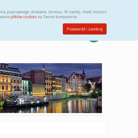
Szukaj
nia poprawnego działania serwisu. W każdej chwili możesz
ywanie
plików cookies
na Twoim komputerze.
Potwierdź i zamknij