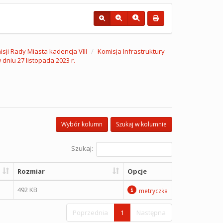
sji Rady Miasta kadencja VIII
Komisja Infrastruktury
dniu 27 listopada 2023 r.
Wybór kolumn
Szukaj w kolumnie
Szukaj:
Rozmiar
Opcje
492 KB
metryczka
Poprzednia
1
Następna