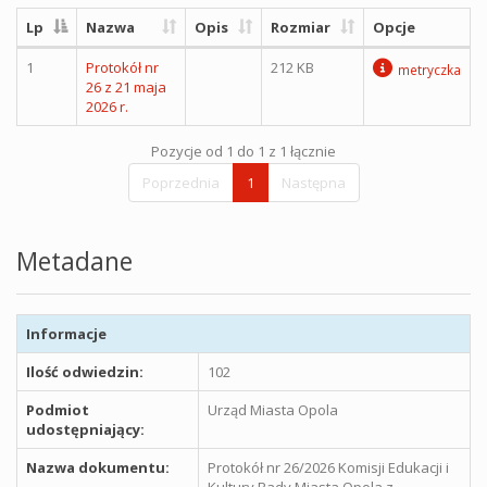
Lp
Nazwa
Opis
Rozmiar
Opcje
1
Protokół nr
212 KB
metryczka
26 z 21 maja
2026 r.
Pozycje od 1 do 1 z 1 łącznie
Poprzednia
1
Następna
Metadane
Informacje
Ilość odwiedzin:
102
Podmiot
Urząd Miasta Opola
udostępniający:
Nazwa dokumentu:
Protokół nr 26/2026 Komisji Edukacji i
Kultury Rady Miasta Opola z