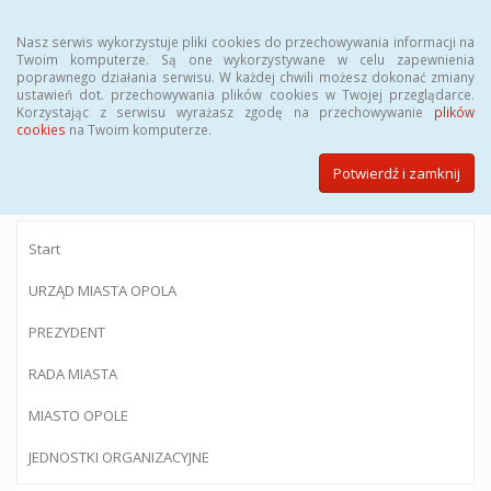
Menu
Nasz serwis wykorzystuje pliki cookies do przechowywania informacji na
Twoim komputerze. Są one wykorzystywane w celu zapewnienia
poprawnego działania serwisu. W każdej chwili możesz dokonać zmiany
ustawień dot. przechowywania plików cookies w Twojej przeglądarce.
Korzystając z serwisu wyrażasz zgodę na przechowywanie
plików
BIULETYN INFORMACJI PUBLICZNEJ
cookies
na Twoim komputerze.
Urzędu Miasta Opola
Potwierdź i zamknij
Start
URZĄD MIASTA OPOLA
PREZYDENT
RADA MIASTA
MIASTO OPOLE
JEDNOSTKI ORGANIZACYJNE