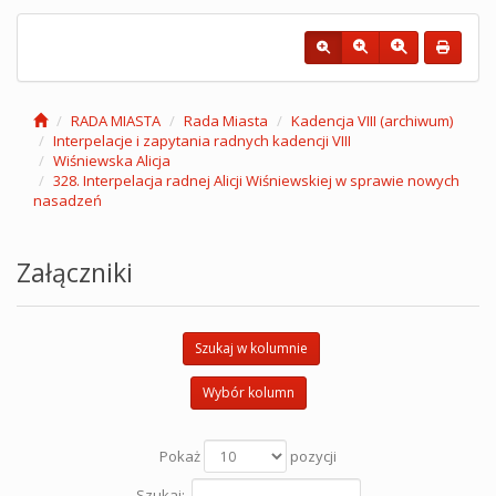
RADA MIASTA
Rada Miasta
Kadencja VIII (archiwum)
Interpelacje i zapytania radnych kadencji VIII
Wiśniewska Alicja
328. Interpelacja radnej Alicji Wiśniewskiej w sprawie nowych
nasadzeń
Załączniki
Szukaj w kolumnie
Wybór kolumn
Pokaż
pozycji
Szukaj: