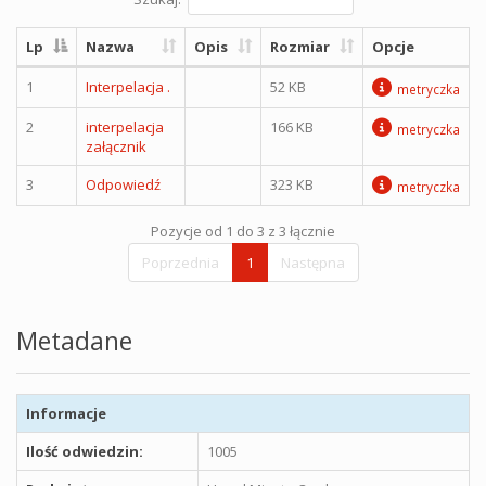
Lp
Nazwa
Opis
Rozmiar
Opcje
1
Interpelacja .
52 KB
metryczka
2
interpelacja
166 KB
metryczka
załącznik
3
Odpowiedź
323 KB
metryczka
Pozycje od 1 do 3 z 3 łącznie
Poprzednia
1
Następna
Metadane
Informacje
Ilość odwiedzin:
1005