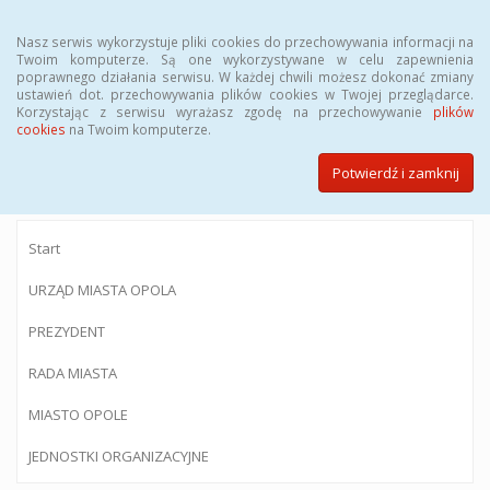
Menu
Nasz serwis wykorzystuje pliki cookies do przechowywania informacji na
Twoim komputerze. Są one wykorzystywane w celu zapewnienia
poprawnego działania serwisu. W każdej chwili możesz dokonać zmiany
ustawień dot. przechowywania plików cookies w Twojej przeglądarce.
Korzystając z serwisu wyrażasz zgodę na przechowywanie
plików
BIULETYN INFORMACJI PUBLICZNEJ
cookies
na Twoim komputerze.
Urzędu Miasta Opola
Potwierdź i zamknij
Start
URZĄD MIASTA OPOLA
PREZYDENT
RADA MIASTA
MIASTO OPOLE
JEDNOSTKI ORGANIZACYJNE