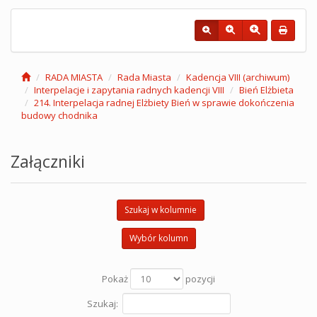
RADA MIASTA
Rada Miasta
Kadencja VIII (archiwum)
Interpelacje i zapytania radnych kadencji VIII
Bień Elżbieta
214. Interpelacja radnej Elżbiety Bień w sprawie dokończenia
budowy chodnika
Załączniki
Szukaj w kolumnie
Wybór kolumn
Pokaż
pozycji
Szukaj: