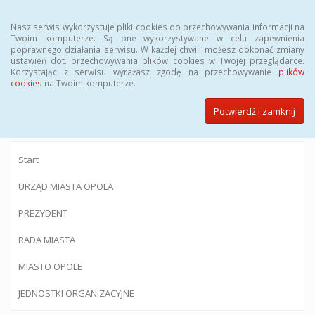
Menu
Nasz serwis wykorzystuje pliki cookies do przechowywania informacji na
Twoim komputerze. Są one wykorzystywane w celu zapewnienia
poprawnego działania serwisu. W każdej chwili możesz dokonać zmiany
ustawień dot. przechowywania plików cookies w Twojej przeglądarce.
Korzystając z serwisu wyrażasz zgodę na przechowywanie
plików
BIULETYN INFORMACJI PUBLICZNEJ
cookies
na Twoim komputerze.
Urzędu Miasta Opola
Potwierdź i zamknij
Start
URZĄD MIASTA OPOLA
PREZYDENT
RADA MIASTA
MIASTO OPOLE
JEDNOSTKI ORGANIZACYJNE