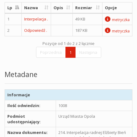
Lp
Nazwa
Opis
Rozmiar
Opcje
1
Interpelacja .
49 KB
metryczka
2
Odpowiedź .
187 KB
metryczka
Pozycje od 1 do 2 z 2 łącznie
Poprzednia
1
Następna
Metadane
Informacje
Ilość odwiedzin:
1008
Podmiot
Urząd Miasta Opola
udostępniający:
Nazwa dokumentu:
214. Interpelacja radnej Elżbiety Bień