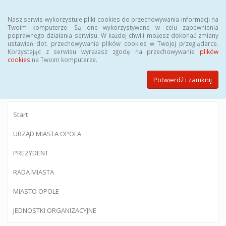
Menu
Nasz serwis wykorzystuje pliki cookies do przechowywania informacji na
Twoim komputerze. Są one wykorzystywane w celu zapewnienia
poprawnego działania serwisu. W każdej chwili możesz dokonać zmiany
ustawień dot. przechowywania plików cookies w Twojej przeglądarce.
Korzystając z serwisu wyrażasz zgodę na przechowywanie
plików
BIULETYN INFORMACJI PUBLICZNEJ
cookies
na Twoim komputerze.
Urzędu Miasta Opola
Potwierdź i zamknij
Start
URZĄD MIASTA OPOLA
PREZYDENT
RADA MIASTA
MIASTO OPOLE
JEDNOSTKI ORGANIZACYJNE