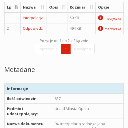
Lp
Nazwa
Opis
Rozmiar
Opcje
1
Interpelacja
50 KB
metryczka
2
Odpowiedź
494 KB
metryczka
Pozycje od 1 do 2 z 2 łącznie
Poprzednia
1
Następna
Metadane
Informacje
Ilość odwiedzin:
637
Podmiot
Urząd Miasta Opola
udostępniający:
Nazwa dokumentu:
94. Interpelacja radnego Jana