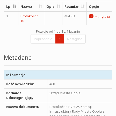
Lp
Nazwa
Opis
Rozmiar
Opcje
1
Protokół nr
484 KB
metryczka
10
Pozycje od 1 do 1 z 1 łącznie
Poprzednia
1
Następna
Metadane
Informacje
Ilość odwiedzin:
460
Podmiot
Urząd Miasta Opola
udostępniający:
Nazwa dokumentu:
Protokół nr 10/2025 Komisji
Infrastruktury Rady Miasta Opola z
posiedzenia w dniu 17 marca 2025 r.