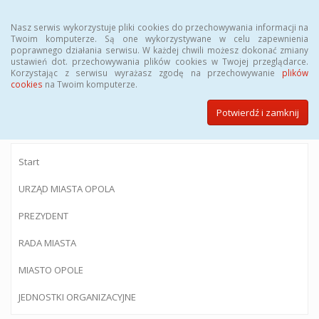
Menu
Nasz serwis wykorzystuje pliki cookies do przechowywania informacji na
Twoim komputerze. Są one wykorzystywane w celu zapewnienia
poprawnego działania serwisu. W każdej chwili możesz dokonać zmiany
ustawień dot. przechowywania plików cookies w Twojej przeglądarce.
Korzystając z serwisu wyrażasz zgodę na przechowywanie
plików
BIULETYN INFORMACJI PUBLICZNEJ
cookies
na Twoim komputerze.
Urzędu Miasta Opola
Potwierdź i zamknij
Start
URZĄD MIASTA OPOLA
PREZYDENT
RADA MIASTA
MIASTO OPOLE
JEDNOSTKI ORGANIZACYJNE