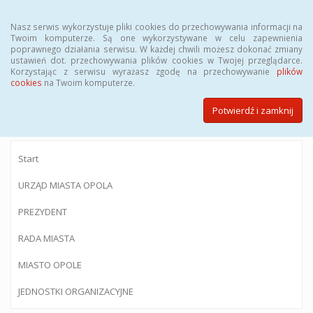
Menu
Nasz serwis wykorzystuje pliki cookies do przechowywania informacji na
Twoim komputerze. Są one wykorzystywane w celu zapewnienia
poprawnego działania serwisu. W każdej chwili możesz dokonać zmiany
ustawień dot. przechowywania plików cookies w Twojej przeglądarce.
Korzystając z serwisu wyrażasz zgodę na przechowywanie
plików
BIULETYN INFORMACJI PUBLICZNEJ
cookies
na Twoim komputerze.
Urzędu Miasta Opola
Potwierdź i zamknij
Start
URZĄD MIASTA OPOLA
PREZYDENT
RADA MIASTA
MIASTO OPOLE
JEDNOSTKI ORGANIZACYJNE