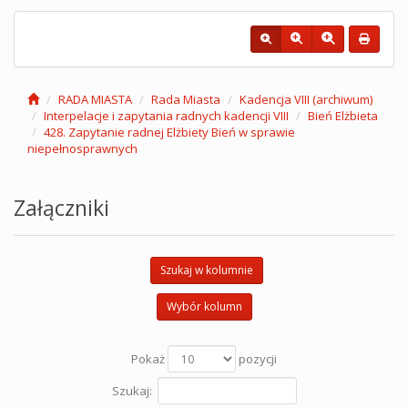
RADA MIASTA
Rada Miasta
Kadencja VIII (archiwum)
Interpelacje i zapytania radnych kadencji VIII
Bień Elżbieta
428. Zapytanie radnej Elżbiety Bień w sprawie
niepełnosprawnych
Załączniki
Szukaj w kolumnie
Wybór kolumn
Pokaż
pozycji
Szukaj: