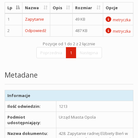
Lp
Nazwa
Opis
Rozmiar
Opcje
1
Zapytanie
49 KB
metryczka
2
Odpowiedź
487 KB
metryczka
Pozycje od 1 do 2 z 2 łącznie
Poprzednia
1
Następna
Metadane
Informacje
Ilość odwiedzin:
1213
Podmiot
Urząd Miasta Opola
udostępniający:
Nazwa dokumentu:
428. Zapytanie radnej Elżbiety Bień w