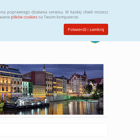
Szukaj
nia poprawnego działania serwisu. W każdej chwili możesz
ywanie
plików cookies
na Twoim komputerze.
Potwierdź i zamknij