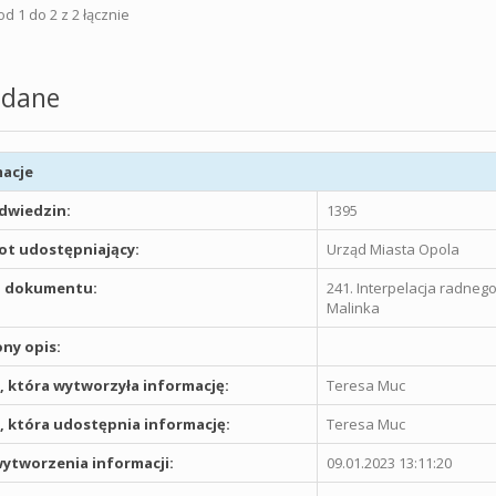
d 1 do 2 z 2 łącznie
dane
acje
odwiedzin:
1395
t udostępniający:
Urząd Miasta Opola
 dokumentu:
241. Interpelacja radneg
Malinka
ny opis:
 która wytworzyła informację:
Teresa Muc
 która udostępnia informację:
Teresa Muc
ytworzenia informacji:
09.01.2023 13:11:20