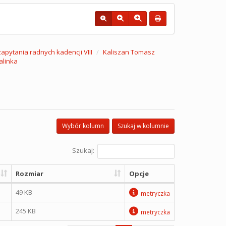
 zapytania radnych kadencji VIII
Kaliszan Tomasz
alinka
Wybór kolumn
Szukaj w kolumnie
Szukaj:
Rozmiar
Opcje
49 KB
metryczka
245 KB
metryczka