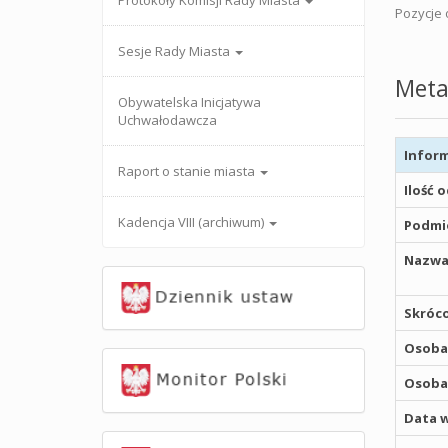
Protokoły Komisji Rady Miasta
Pozycje o
Sesje Rady Miasta
Meta
Obywatelska Inicjatywa
Uchwałodawcza
Inform
Raport o stanie miasta
Ilość 
Kadencja VIII (archiwum)
Podmio
Nazwa
Skróco
Osoba,
Osoba,
Data w