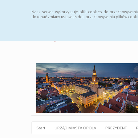
Statystyki
Instrukcja
Rejestr zmian
Archiw
Nasz serwis wykorzystuje pliki cookies do przechowywani
dokonać zmiany ustawień dot. przechowywania plików cooki
Start
URZĄD MIASTA OPOLA
PREZYDENT