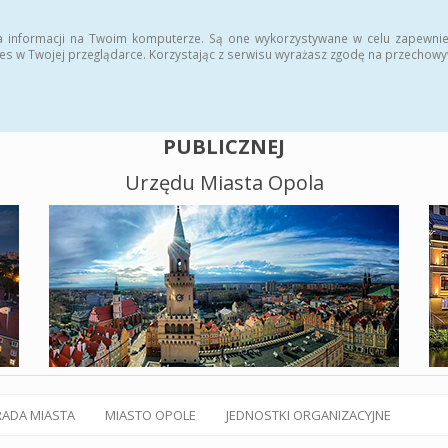
alny BIP
Polityka plików cookies
a informacji na Twoim komputerze. Są one wykorzystywane w celu zapewnie
es w Twojej przeglądarce. Korzystając z serwisu wyrażasz zgodę na przechow
BIULETYN INFORMACJI
PUBLICZNEJ
Urzędu Miasta Opola
RADA MIASTA
MIASTO OPOLE
JEDNOSTKI ORGANIZACYJNE