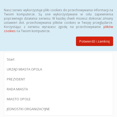
Menu
Nasz serwis wykorzystuje pliki cookies do przechowywania informacji na
Twoim komputerze. Są one wykorzystywane w celu zapewnienia
poprawnego działania serwisu. W każdej chwili możesz dokonać zmiany
ustawień dot. przechowywania plików cookies w Twojej przeglądarce.
Korzystając z serwisu wyrażasz zgodę na przechowywanie
plików
BIULETYN INFORMACJI PUBLICZNEJ
cookies
na Twoim komputerze.
Urzędu Miasta Opola
Potwierdź i zamknij
Start
URZĄD MIASTA OPOLA
PREZYDENT
RADA MIASTA
MIASTO OPOLE
JEDNOSTKI ORGANIZACYJNE