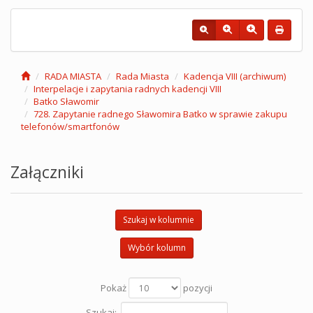
RADA MIASTA
Rada Miasta
Kadencja VIII (archiwum)
Interpelacje i zapytania radnych kadencji VIII
Batko Sławomir
728. Zapytanie radnego Sławomira Batko w sprawie zakupu
telefonów/smartfonów
Załączniki
Szukaj w kolumnie
Wybór kolumn
Pokaż
pozycji
Szukaj: