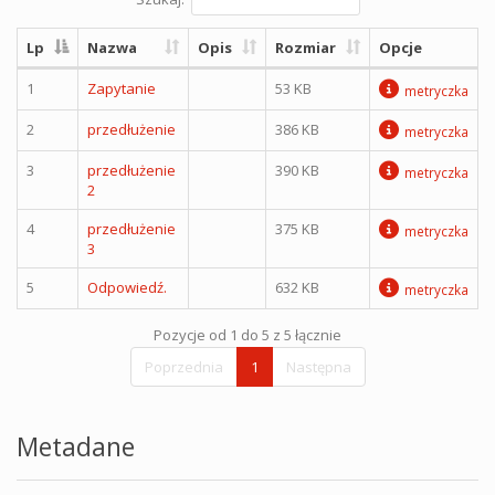
Lp
Nazwa
Opis
Rozmiar
Opcje
1
Zapytanie
53 KB
metryczka
2
przedłużenie
386 KB
metryczka
3
przedłużenie
390 KB
metryczka
2
4
przedłużenie
375 KB
metryczka
3
5
Odpowiedź.
632 KB
metryczka
Pozycje od 1 do 5 z 5 łącznie
Poprzednia
1
Następna
Metadane