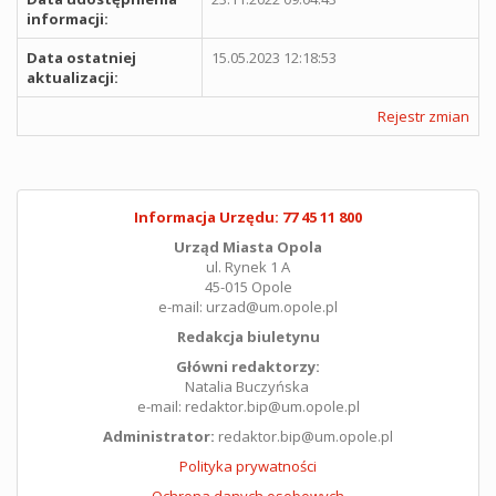
informacji:
Data ostatniej
15.05.2023 12:18:53
aktualizacji:
Rejestr zmian
Informacja Urzędu: 77 45 11 800
Urząd Miasta Opola
ul. Rynek 1 A
45-015 Opole
e-mail: urzad@um.opole.pl
Redakcja biuletynu
Główni redaktorzy:
Natalia Buczyńska
e-mail: redaktor.bip@um.opole.pl
Administrator:
redaktor.bip@um.opole.pl
Polityka prywatności
Ochrona danych osobowych