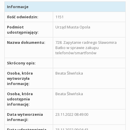
Informacje
Ilość odwiedzin:
1151
Podmiot
Urząd Miasta Opola
udostępniający:
Nazwa dokumentu:
728. Zapytanie radnego Sławomira
Batko w sprawie zakupu
telefonów/smartfonów
Skrócony opis:
Osoba, która
Beata Śliwińska
wytworzyła
informację:
Osoba, która
Beata Śliwińska
udostępnia
informację:
Data wytworzenia
23.11.2022 08:49:00
informacji:
Data udostępnienia
23.11.2022 09:04:43