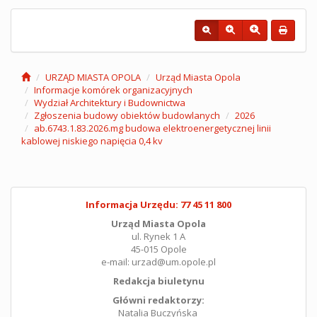
URZĄD MIASTA OPOLA
Urząd Miasta Opola
Informacje komórek organizacyjnych
Wydział Architektury i Budownictwa
Zgłoszenia budowy obiektów budowlanych
2026
ab.6743.1.83.2026.mg budowa elektroenergetycznej linii
kablowej niskiego napięcia 0,4 kv
Informacja Urzędu: 77 45 11 800
Urząd Miasta Opola
ul. Rynek 1 A
45-015 Opole
e-mail: urzad@um.opole.pl
Redakcja biuletynu
Główni redaktorzy:
Natalia Buczyńska