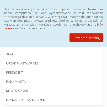
Menu
Nasz serwis wykorzystuje pliki cookies do przechowywania informacji na
Twoim komputerze. Są one wykorzystywane w celu zapewnienia
poprawnego działania serwisu. W każdej chwili możesz dokonać zmiany
ustawień dot. przechowywania plików cookies w Twojej przeglądarce.
Korzystając z serwisu wyrażasz zgodę na przechowywanie
plików
BIULETYN INFORMACJI PUBLICZNEJ
cookies
na Twoim komputerze.
Urzędu Miasta Opola
Potwierdź i zamknij
Start
URZĄD MIASTA OPOLA
PREZYDENT
RADA MIASTA
MIASTO OPOLE
JEDNOSTKI ORGANIZACYJNE