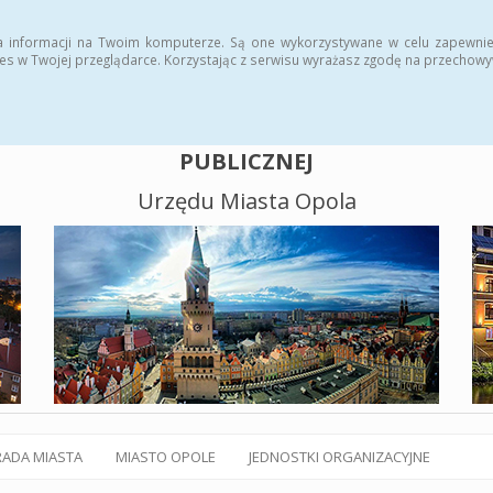
alny BIP
Polityka plików cookies
a informacji na Twoim komputerze. Są one wykorzystywane w celu zapewnie
es w Twojej przeglądarce. Korzystając z serwisu wyrażasz zgodę na przechow
BIULETYN INFORMACJI
PUBLICZNEJ
Urzędu Miasta Opola
RADA MIASTA
MIASTO OPOLE
JEDNOSTKI ORGANIZACYJNE