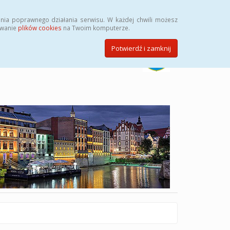
Szukaj
nia poprawnego działania serwisu. W każdej chwili możesz
ywanie
plików cookies
na Twoim komputerze.
Potwierdź i zamknij