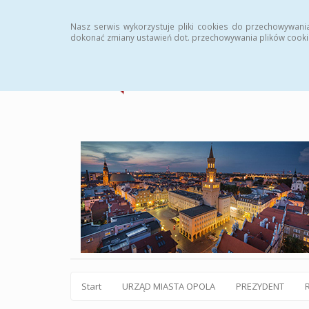
Statystyki
Instrukcja
Rejestr zmian
Archiw
Nasz serwis wykorzystuje pliki cookies do przechowywani
dokonać zmiany ustawień dot. przechowywania plików cooki
Start
URZĄD MIASTA OPOLA
PREZYDENT