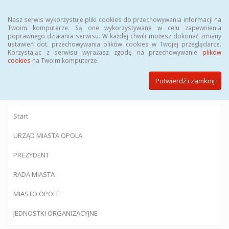
Menu
Nasz serwis wykorzystuje pliki cookies do przechowywania informacji na
Twoim komputerze. Są one wykorzystywane w celu zapewnienia
poprawnego działania serwisu. W każdej chwili możesz dokonać zmiany
ustawień dot. przechowywania plików cookies w Twojej przeglądarce.
Korzystając z serwisu wyrażasz zgodę na przechowywanie
plików
BIULETYN INFORMACJI PUBLICZNEJ
cookies
na Twoim komputerze.
Urzędu Miasta Opola
Potwierdź i zamknij
Start
URZĄD MIASTA OPOLA
PREZYDENT
RADA MIASTA
MIASTO OPOLE
JEDNOSTKI ORGANIZACYJNE