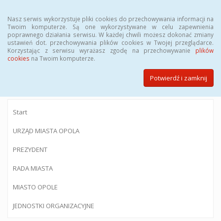
Menu
Nasz serwis wykorzystuje pliki cookies do przechowywania informacji na
Twoim komputerze. Są one wykorzystywane w celu zapewnienia
poprawnego działania serwisu. W każdej chwili możesz dokonać zmiany
ustawień dot. przechowywania plików cookies w Twojej przeglądarce.
Korzystając z serwisu wyrażasz zgodę na przechowywanie
plików
BIULETYN INFORMACJI PUBLICZNEJ
cookies
na Twoim komputerze.
Urzędu Miasta Opola
Potwierdź i zamknij
Start
URZĄD MIASTA OPOLA
PREZYDENT
RADA MIASTA
MIASTO OPOLE
JEDNOSTKI ORGANIZACYJNE