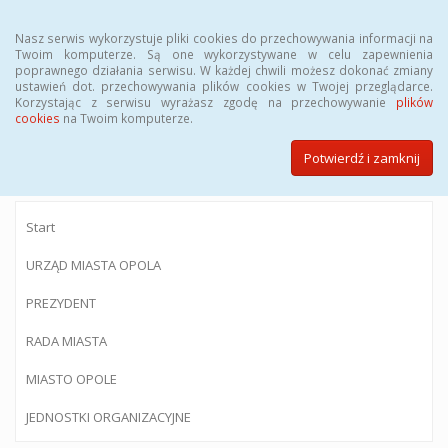
Menu
Nasz serwis wykorzystuje pliki cookies do przechowywania informacji na
Twoim komputerze. Są one wykorzystywane w celu zapewnienia
poprawnego działania serwisu. W każdej chwili możesz dokonać zmiany
ustawień dot. przechowywania plików cookies w Twojej przeglądarce.
Korzystając z serwisu wyrażasz zgodę na przechowywanie
plików
BIULETYN INFORMACJI PUBLICZNEJ
cookies
na Twoim komputerze.
Urzędu Miasta Opola
Potwierdź i zamknij
Start
URZĄD MIASTA OPOLA
PREZYDENT
RADA MIASTA
MIASTO OPOLE
JEDNOSTKI ORGANIZACYJNE