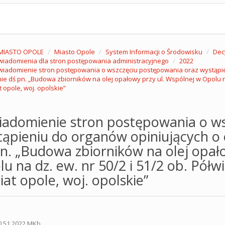
MIASTO OPOLE
Miasto Opole
System Informacji o Środowisku
Dec
iadomienia dla stron postępowania administracyjnego
2022
iadomienie stron postępowania o wszczęciu postępowania oraz wystąpien
e dś pn. „Budowa zbiorników na olej opałowy przy ul. Wspólnej w Opolu na 
 opole, woj. opolskie”
iadomienie stron postępowania o ws
ąpieniu do organów opiniujących o 
n. „Budowa zbiorników na olej opał
u na dz. ew. nr 50/2 i 51/2 ob. Półw
at opole, woj. opolskie”
0.51.2022.MKb