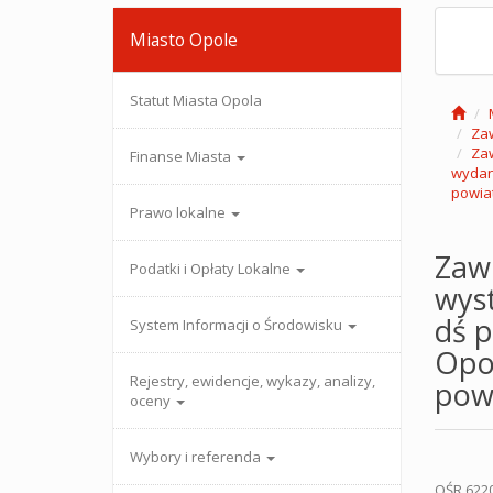
Miasto Opole
Statut Miasta Opola
Zaw
Zaw
Finanse Miasta
wydani
powiat
Prawo lokalne
Zaw
Podatki i Opłaty Lokalne
wyst
dś p
System Informacji o Środowisku
Opol
Rejestry, ewidencje, wykazy, analizy,
powi
oceny
Wybory i referenda
OŚR.622