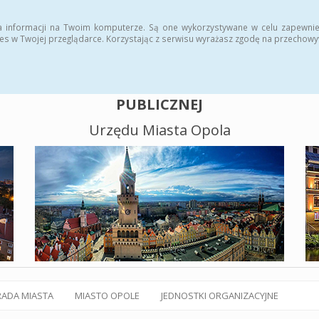
alny BIP
Polityka plików cookies
a informacji na Twoim komputerze. Są one wykorzystywane w celu zapewnie
es w Twojej przeglądarce. Korzystając z serwisu wyrażasz zgodę na przechow
BIULETYN INFORMACJI
PUBLICZNEJ
Urzędu Miasta Opola
RADA MIASTA
MIASTO OPOLE
JEDNOSTKI ORGANIZACYJNE