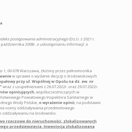
la
deks postępowania administracyjnego
(Dz.U. z 2021 r.
 3 października 2008r.
o udostępnianiu informacji o
ego 1, 00-078 Warszawa, złożony przez pełnomocnika
owanie
w sprawie o wydanie decyzji o środowiskowych
pałowy przy ul. Wspólnej w Opolu na dz. ew. nr
”
wraz z uzupełnieniami z 26.07.2022r. oraz 29.07.2022r.
nów opiniujących
,
współuczestniczących w
Państwowego Powiatowego Inspektora Sanitarnego w
odnego Wody Polskie,
o wyrażenie opinii
, na podstawie
enia oceny oddziaływania przedmiotowego
o oddziaływaniu na środowisko.
awo rzeczowe do nieruchomości, zlokalizowanych
ego przedsięwzięcia. Inwestycja zlokalizowana