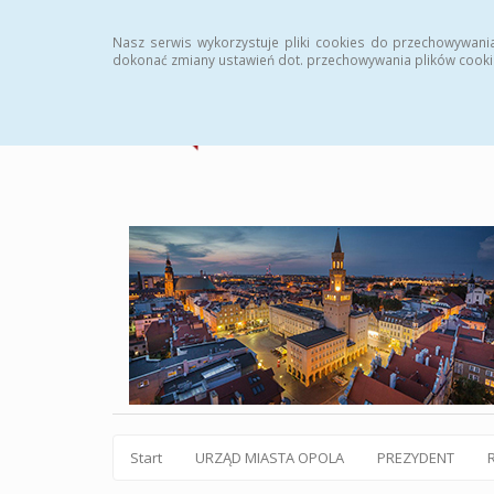
Statystyki
Instrukcja
Rejestr zmian
Archiw
Nasz serwis wykorzystuje pliki cookies do przechowywani
dokonać zmiany ustawień dot. przechowywania plików cooki
Start
URZĄD MIASTA OPOLA
PREZYDENT