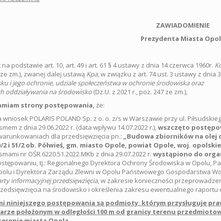
ZAWIADOMIENIE
Prezydenta Miasta Opo
 na podstawie art. 10, art. 49 i art. 61 § 4 ustawy z dnia 14 czerwca 1960r.
Ko
 ze zm.), zwanej dalej ustawą
Kpa
, w związku z art. 74 ust. 3 ustawy z dnia
ku i jego ochronie, udziale społeczeństwa w ochronie środowiska oraz
h oddziaływania na środowisko
(Dz.U. z 2021 r., poz. 247 ze zm.),
amiam strony postępowania,
że:
 wniosek POLARIS POLAND Sp. z o. o. z/s w Warszawie przy ul. Piłsudski
smem z dnia 29.06.2022 r. (data wpływu 14.07.2022 r.),
wszczęto postęp
arunkowaniach dla przedsięwzięcia pn.:
„
Budowa zbiorników na olej o
/2 i 51/2 ob. Półwieś, gm. miasto Opole, powiat Opole, woj. opolskie
smami nr OŚR.6220.51.2022.MKb z dnia 29.07.2022 r.
wystąpiono do orga
stępowaniu, tj.: Regionalnego Dyrektora Ochrony Środowiska w Opolu, 
polu i Dyrektora Zarządu Zlewni w Opolu Państwowego Gospodarstwa W
rty informacyjnej przedsięwzięcia
, w zakresie konieczności przeprowadz
zedsięwzięcia na środowisko i określenia zakresu ewentualnego raportu 
i niniejszego postępowania są podmioty, którym przysługuje pr
arze położonym w odległości 100 m od granicy terenu przedmiotow
 terenie miasta Opola.