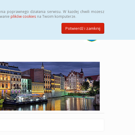
Szukaj
nia poprawnego działania serwisu. W każdej chwili możesz
ywanie
plików cookies
na Twoim komputerze.
Potwierdź i zamknij