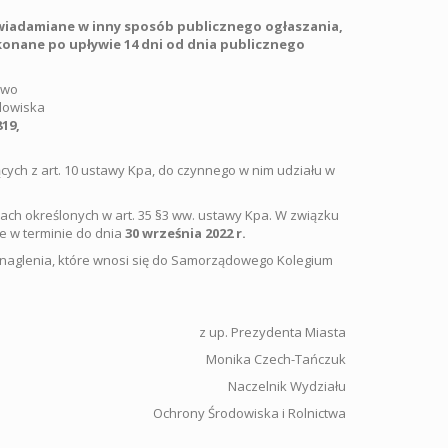
awiadamiane w inny sposób publicznego ogłaszania,
konane po upływie 14 dni od dnia publicznego
awo
dowiska
819,
ych z art. 10 ustawy Kpa, do czynnego w nim udziału w
ach określonych w art. 35 §3 ww. ustawy Kpa. W związku
 w terminie do dnia
30 września 2022 r.
ponaglenia, które wnosi się do Samorządowego Kolegium
z up. Prezydenta Miasta
Monika Czech-Tańczuk
Naczelnik Wydziału
Ochrony Środowiska i Rolnictwa