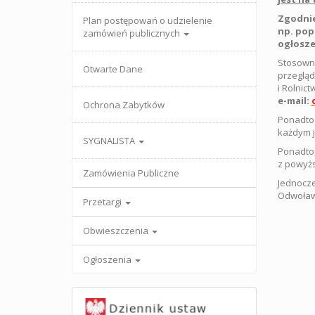
Zgodnie
Plan postępowań o udzielenie
np. pop
zamówień publicznych
ogłosze
Stosowni
Otwarte Dane
przegląd
i Rolnic
e-mail:
Ochrona Zabytków
Ponadto 
każdym j
SYGNALISTA
Ponadto,
z powyżs
Zamówienia Publiczne
Jednocze
Odwoław
Przetargi
Obwieszczenia
Ogłoszenia