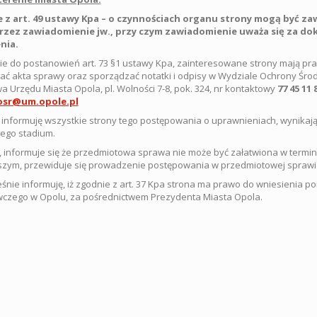
 z art. 49 ustawy Kpa – o czynnościach organu strony mogą być z
rzez zawiadomienie jw., przy czym zawiadomienie uważa się za do
nia.
e do postanowień art. 73 §1 ustawy Kpa, zainteresowane strony mają pr
ać akta sprawy oraz sporządzać notatki i odpisy w Wydziale Ochrony Śro
twa Urzędu Miasta Opola, pl. Wolności 7-8, pok. 324, nr kontaktowy
77 45 11 
osr@um.opole.pl
informuję wszystkie strony tego postępowania o uprawnieniach, wynikając
ego stadium.
 informuje się że przedmiotowa sprawa nie może być załatwiona w termin
zym, przewiduje się prowadzenie postępowania w przedmiotowej sprawie
śnie informuję, iż zgodnie z art. 37 Kpa strona ma prawo do wniesienia 
czego w Opolu, za pośrednictwem Prezydenta Miasta Opola.