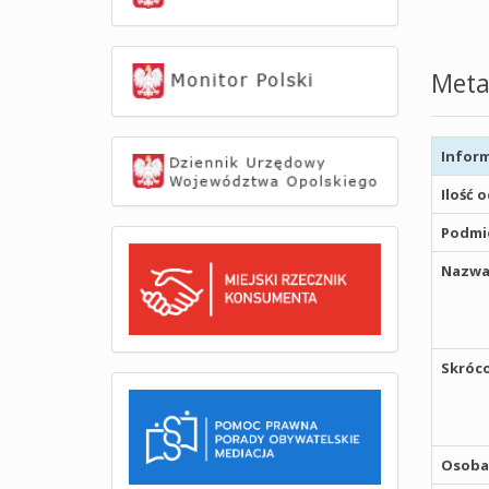
Meta
Inform
Ilość 
Podmio
Nazwa
Skróco
Osoba,