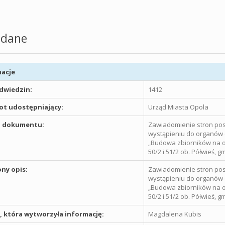
dane
acje
odwiedzin:
1412
t udostępniający:
Urząd Miasta Opola
 dokumentu:
Zawiadomienie stron po
wystąpieniu do organów o
„Budowa zbiorników na ol
50/2 i 51/2 ob. Półwieś, g
ny opis:
Zawiadomienie stron po
wystąpieniu do organów o
„Budowa zbiorników na ol
50/2 i 51/2 ob. Półwieś, g
 która wytworzyła informację:
Magdalena Kubis