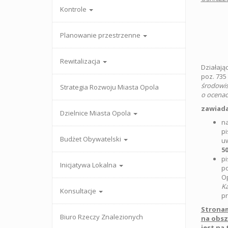
Kontrole
Planowanie przestrzenne
Rewitalizacja
Działając
poz. 735
środowis
Strategia Rozwoju Miasta Opola
o ocenac
zawiad
Dzielnice Miasta Opola
na
pi
Budżet Obywatelski
uw
50
pi
Inicjatywa Lokalna
po
O
Ka
Konsultacje
pr
Stronam
Biuro Rzeczy Znalezionych
na obsz
jest na