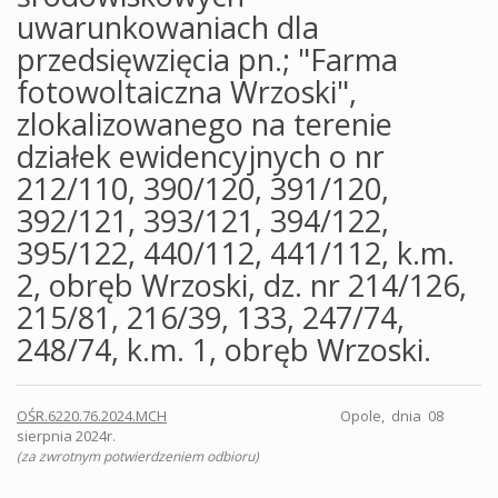
uwarunkowaniach dla
przedsięwzięcia pn.; "Farma
fotowoltaiczna Wrzoski",
zlokalizowanego na terenie
działek ewidencyjnych o nr
212/110, 390/120, 391/120,
392/121, 393/121, 394/122,
395/122, 440/112, 441/112, k.m.
2, obręb Wrzoski, dz. nr 214/126,
215/81, 216/39, 133, 247/74,
248/74, k.m. 1, obręb Wrzoski.
OŚR.6220.76.2024.MCH
Opole, dnia 08
sierpnia 2024r.
(za zwrotnym potwierdzeniem odbioru)