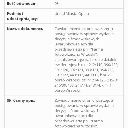
Ilość odwiedzin:
934
Podmiot
Urząd Miasta Opola
udostępniający:
Nazwa dokumentu:
Zawiadomienie stron o wszczęciu
postępowania w sprawie wydania
decyzji o środowiskowych
uwarunkowaniach dla
przedsięwzięcia pn.; "Farma
fotowoltaiczna Wrzoski",
zlokalizowanego na terenie działek
ewidencyjnych o nr 212/110, 390/120,
391/120, 392/121, 393/121, 394/122,
395/122, 440/112, 441/112, k.m. 2,
obręb Wrzoski, dz. nr 214/126, 215/81,
216/39, 133, 247/74, 248/74, k.m. 1,
obręb Wrzoski.
Skrócony opis:
Zawiadomienie stron o wszczęciu
postępowania w sprawie wydania
decyzji o środowiskowych
uwarunkowaniach dla
przedsięwzięcia pn.: "Farma
fotowoltaiczna Wrzoski",