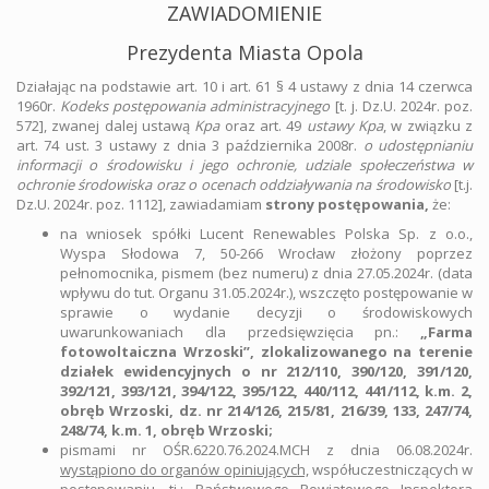
ZAWIADOMIENIE
Prezydenta Miasta Opola
Działając na podstawie art. 10 i art. 61 § 4 ustawy z dnia 14 czerwca
1960r.
Kodeks postępowania administracyjnego
[t. j. Dz.U. 2024r. poz.
572], zwanej dalej ustawą
Kpa
oraz art. 49
ustawy Kpa
, w związku z
art. 74 ust. 3 ustawy z dnia 3 października 2008r.
o udostępnianiu
informacji o środowisku i jego ochronie, udziale społeczeństwa w
ochronie środowiska oraz o ocenach oddziaływania na środowisko
[t.j.
Dz.U. 2024r. poz. 1112], zawiadamiam
strony postępowania,
że:
na wniosek spółki Lucent Renewables Polska Sp. z o.o.,
Wyspa Słodowa 7, 50-266 Wrocław złożony poprzez
pełnomocnika, pismem (bez numeru) z dnia 27.05.2024r. (data
wpływu do tut. Organu 31.05.2024r.), wszczęto postępowanie w
sprawie o wydanie decyzji o środowiskowych
uwarunkowaniach dla przedsięwzięcia pn.:
„Farma
fotowoltaiczna Wrzoski”, zlokalizowanego na terenie
działek ewidencyjnych o nr 212/110, 390/120, 391/120,
392/121, 393/121, 394/122, 395/122, 440/112, 441/112, k.m. 2,
obręb Wrzoski, dz. nr 214/126, 215/81, 216/39, 133, 247/74,
248/74, k.m. 1, obręb Wrzoski;
pismami nr OŚR.6220.76.2024.MCH z dnia 06.08.2024r.
wystąpiono do organów opiniujących,
współuczestniczących w