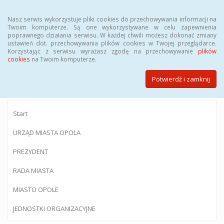
Menu
Nasz serwis wykorzystuje pliki cookies do przechowywania informacji na
Twoim komputerze. Są one wykorzystywane w celu zapewnienia
poprawnego działania serwisu. W każdej chwili możesz dokonać zmiany
ustawień dot. przechowywania plików cookies w Twojej przeglądarce.
Korzystając z serwisu wyrażasz zgodę na przechowywanie
plików
BIULETYN INFORMACJI PUBLICZNEJ
cookies
na Twoim komputerze.
Urzędu Miasta Opola
Potwierdź i zamknij
Start
URZĄD MIASTA OPOLA
PREZYDENT
RADA MIASTA
MIASTO OPOLE
JEDNOSTKI ORGANIZACYJNE