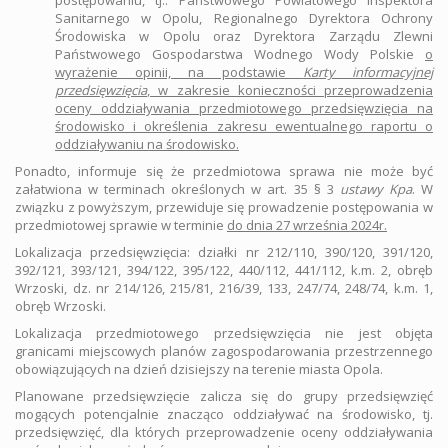
postępowaniu, tj.: Państwowego Powiatowego Inspektora
Sanitarnego w Opolu, Regionalnego Dyrektora Ochrony
Środowiska w Opolu oraz Dyrektora Zarządu Zlewni
Państwowego Gospodarstwa Wodnego Wody Polskie
o
wyrażenie opinii, na podstawie
Karty informacyjnej
przedsięwzięcia
, w zakresie konieczności przeprowadzenia
oceny oddziaływania przedmiotowego przedsięwzięcia na
środowisko i określenia zakresu ewentualnego raportu o
oddziaływaniu na środowisko.
Ponadto, informuje się że przedmiotowa sprawa nie może być
załatwiona w terminach określonych w art. 35 § 3
ustawy Kpa
. W
związku z powyższym, przewiduje się prowadzenie postępowania w
przedmiotowej sprawie w terminie
do dnia 27 września 2024r.
Lokalizacja przedsięwzięcia: działki nr 212/110, 390/120, 391/120,
392/121, 393/121, 394/122, 395/122, 440/112, 441/112, k.m. 2, obręb
Wrzoski, dz. nr 214/126, 215/81, 216/39, 133, 247/74, 248/74, k.m. 1,
obręb Wrzoski.
Lokalizacja przedmiotowego przedsięwzięcia nie jest objęta
granicami miejscowych planów zagospodarowania przestrzennego
obowiązujących na dzień dzisiejszy na terenie miasta Opola.
Planowane przedsięwzięcie zalicza się do grupy przedsięwzięć
mogących potencjalnie znacząco oddziaływać na środowisko, tj.
przedsięwzięć, dla których przeprowadzenie oceny oddziaływania