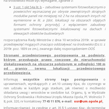
na środowisko może być wymagane, zgodnie z:
3 ust. 1 pkt 54a lit. b
–
zabudowa systemami fotowoltaicznymi o
powierzchni wyznaczanej po obrysie zewnętrznych skrajnych
modułów paneli nie mniejszej niż 2 ha na obszarach innych niż
wymienione w lit. a [dot. lokalizacji na obszarach objętych
formami ochrony przyrody], z wyłączeniem zabudowy
systemami fotowoltaicznymi lokalizowanej na dachach i
elewacjach obiektów budowlanych
rozporządzenia Rady Ministrów z dnia 10 września 2019r.
w sprawie
przedsięwzięć mogących znacząco oddziaływać na środowisko
(Dz.U. z
2019r. poz. 1839 ze zm.), zwanego dalej
rozporządzeniem OOŚ
.
Stronami przedmiotowego postępowania są podmioty,
którym przysługuje prawo rzeczowe do nieruchomości
zlokalizowanych na obszarze położonym w odległości 100 m
od granicy terenu lokalizacji przedmiotowego
przedsięwzięcia.
Informuję
wszystkie strony tego postępowania
o
uprawnieniach, wynikających z art.10 ustawy Kpa, do czynnego w
nim udziału w każdym jego stadium, jak również o możliwości
składania uwag i wniosków w siedzibie tut. Organu, tj. w Wydziale
Ochrony Środowiska i Rolnictwa Urzędu Miasta Opola, Pl. Wolności 7-
8, pok. 320, nr kontaktowy
77 45 11 876, e-mail:
osr@um.opole.pl
.
Informuję również, że zgodnie z: art. 35 § 5
ustawy Kpa
- do terminów