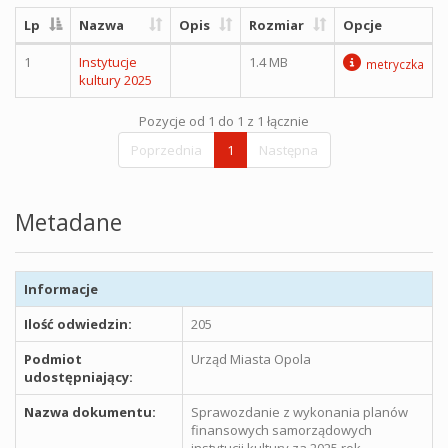
Lp
Nazwa
Opis
Rozmiar
Opcje
1
Instytucje
1.4 MB
metryczka
kultury 2025
Pozycje od 1 do 1 z 1 łącznie
Poprzednia
1
Następna
Metadane
Informacje
Ilość odwiedzin:
205
Podmiot
Urząd Miasta Opola
udostępniający:
Nazwa dokumentu:
Sprawozdanie z wykonania planów
finansowych samorządowych
instytucji kultury za 2025 rok