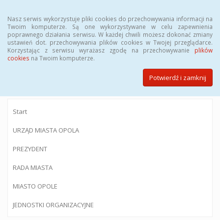
Menu
Nasz serwis wykorzystuje pliki cookies do przechowywania informacji na
Twoim komputerze. Są one wykorzystywane w celu zapewnienia
poprawnego działania serwisu. W każdej chwili możesz dokonać zmiany
ustawień dot. przechowywania plików cookies w Twojej przeglądarce.
Korzystając z serwisu wyrażasz zgodę na przechowywanie
plików
BIULETYN INFORMACJI PUBLICZNEJ
cookies
na Twoim komputerze.
Urzędu Miasta Opola
Potwierdź i zamknij
Start
URZĄD MIASTA OPOLA
PREZYDENT
RADA MIASTA
MIASTO OPOLE
JEDNOSTKI ORGANIZACYJNE