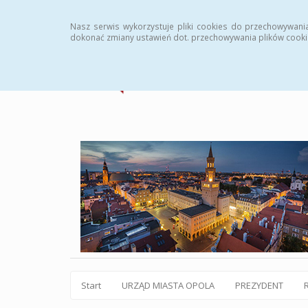
Statystyki
Instrukcja
Rejestr zmian
Archiw
Nasz serwis wykorzystuje pliki cookies do przechowywani
dokonać zmiany ustawień dot. przechowywania plików cooki
Start
URZĄD MIASTA OPOLA
PREZYDENT