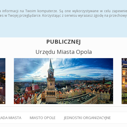
alny BIP
Polityka plików cookies
a informacji na Twoim komputerze. Są one wykorzystywane w celu zapewnie
es w Twojej przeglądarce. Korzystając z serwisu wyrażasz zgodę na przechow
BIULETYN INFORMACJI
PUBLICZNEJ
Urzędu Miasta Opola
RADA MIASTA
MIASTO OPOLE
JEDNOSTKI ORGANIZACYJNE