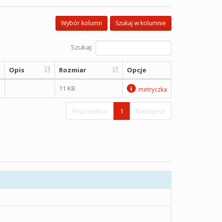
Wybór kolumn
Szukaj w kolumnie
Szukaj:
Opis
Rozmiar
Opcje
11 KB
metryczka
Poprzednia
1
Następna