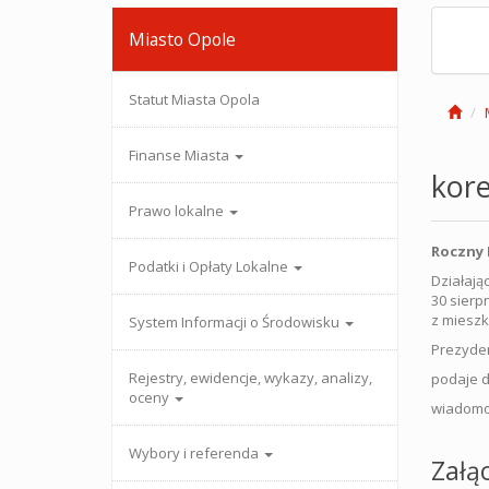
Miasto Opole
Statut Miasta Opola
Finanse Miasta
kore
Prawo lokalne
Roczny P
Podatki i Opłaty Lokalne
Działają
30 sierp
z mieszka
System Informacji o Środowisku
Prezyden
Rejestry, ewidencje, wykazy, analizy,
podaje d
oceny
wiadomoś
Wybory i referenda
Załąc