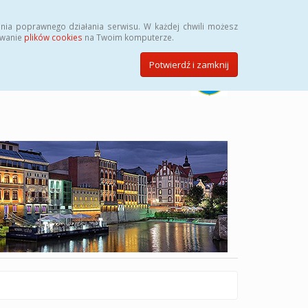
Szukaj
nia poprawnego działania serwisu. W każdej chwili możesz
ywanie
plików cookies
na Twoim komputerze.
Potwierdź i zamknij