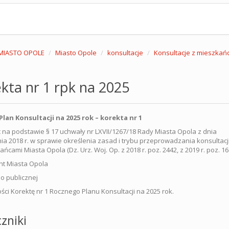
MIASTO OPOLE
Miasto Opole
konsultacje
Konsultacje z mieszkań
kta nr 1 rpk na 2025
lan Konsultacji na 2025 rok – korekta nr 1
c na podstawie § 17 uchwały nr LXVII/1267/18 Rady Miasta Opola z dnia
nia 2018 r. w sprawie określenia zasad i trybu przeprowadzania konsultacj
ńcami Miasta Opola (Dz. Urz. Woj. Op. z 2018 r. poz. 2442, z 2019 r. poz. 16
t Miasta Opola
o publicznej
ci Korektę nr 1 Rocznego Planu Konsultacji na 2025 rok.
zniki