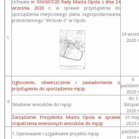
Uchwała
nr XXX/607/20 Rady Miasta Opola z dnia 24
września 2020 r.
w sprawie przystąpienia do
sporządzenia miejscowego planu zagospodarowania
przestrzennego "Wrzoski II" w Opolu
24 wrześ
I.
2020 r
6
Ogłoszenie, obwieszczenie i zawiadomienie o
paździer
przystąpieniu do sporządzenia mpzp
2020 r
do 3
II
Składanie wniosków do mpzp
listopa
2020 r
Zarządzenie Prezydenta Miasta Opola w sprawie
31 maj
rozpatrzenia wniesionych wniosków do mpzp
2023 r
paździer
1. Opiniowanie i uzgadnianie projektu mpzp
2022 r