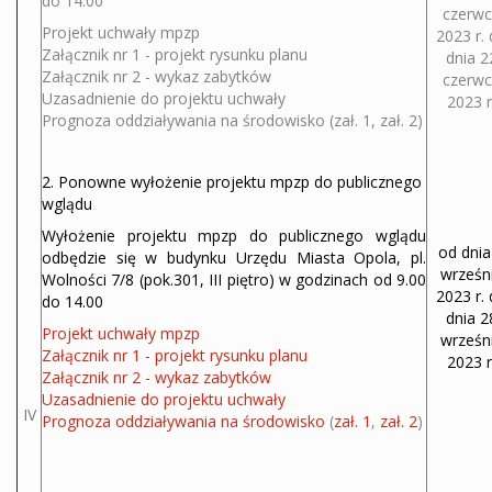
do 14.00
czerwc
Projekt uchwały mpzp
2023 r.
Załącznik nr 1 - projekt rysunku planu
dnia 2
Załącznik nr 2 - wykaz zabytków
czerwc
Uzasadnienie do projektu uchwały
2023 r
Prognoza oddziaływania na środowisko
(
zał. 1
,
zał. 2
)
2. Ponowne wyłożenie projektu mpzp do publicznego
wglądu
Wyłożenie projektu mpzp do publicznego wglądu
od dnia
odbędzie się w budynku Urzędu Miasta Opola, pl.
wrześn
Wolności 7/8 (pok.301, III piętro) w godzinach od 9.00
2023 r.
do 14.00
dnia 2
Projekt uchwały mpzp
wrześn
Załącznik nr 1 - projekt rysunku planu
2023 r
Załącznik nr 2 - wykaz zabytków
Uzasadnienie do projektu uchwały
IV
Prognoza oddziaływania na środowisko
(
zał. 1
,
zał. 2
)