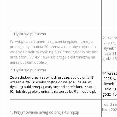
1. Dyskusja publiczna
21 czer
W związku ze stanem zagrożenia epidemicznego
2023 r., 
proszę, aby do dnia 20 czerwca r. osoby chętne do
Rynek 1
wzięcia udziału w dyskusji publicznej zgłosiły się pod
sala 31
nr telefonu 77 4511924 lub drogą elektroniczną na
godz. 15
adres
bu@um.opole.pl
.
2. Dyskusja publiczna
14 wrześ
Ze względów organizacyjnych proszę, aby do dnia 13
2023 r., 
września 2023 r. osoby chętne do wzięcia udziału w
Rynek 1
dyskusji publicznej zgłosiły się pod nr telefonu 77 45 11
sala 31
924 lub drogą elektroniczną na adres bu@um.opole.pl.
godz. 15
do dnia
lipca 202
1. Przyjmowanie uwag do projektu mpzp