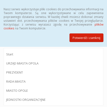
Menu
Nasz serwis wykorzystuje pliki cookies do przechowywania informacji na
Twoim komputerze. Są one wykorzystywane w celu zapewnienia
poprawnego działania serwisu. W każdej chwili możesz dokonać zmiany
ustawień dot. przechowywania plików cookies w Twojej przeglądarce.
Korzystając z serwisu wyrażasz zgodę na przechowywanie
plików
BIULETYN INFORMACJI PUBLICZNEJ
cookies
na Twoim komputerze.
Urzędu Miasta Opola
Potwierdź i zamknij
Start
URZĄD MIASTA OPOLA
PREZYDENT
RADA MIASTA
MIASTO OPOLE
JEDNOSTKI ORGANIZACYJNE