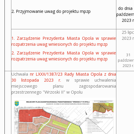
do dnia
2. Przyjmowanie uwag do projektu mpzp
paździer
2023 r
25 lip
1. Zarządzenie Prezydenta Miasta Opola w sprawie
2023 r
rozpatrzenia uwag wniesionych do projektu mpzp
2. Zarządzenie Prezydenta Miasta Opola w sprawie
31
rozpatrzenia uwag wniesionych do projektu
m
pzp
paździer
2023 r
Uchwała
nr LXXX/1387/23 Rady Miasta Opola z dnia
30 listopada 2023 r.
w sprawie uchwalenia
miejscowego planu zagospodarowania
przestrzennego "Wrzoski II" w Opolu