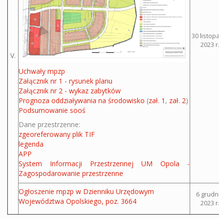
30 listop
2023 r
V.
Uchwały mpzp
Załącznik nr 1 - rysunek planu
Załącznik nr 2 - wykaz zabytków
Prognoza oddziaływania na środowisko
(
zał. 1
,
zał. 2
)
Podsumowanie sooś
Dane przestrzenne:
zgeoreferowany plik TIF
legenda
APP
System Informacji Przestrzennej UM Opola -
Zagospodarowanie przestrzenne
Ogłoszenie mpzp w Dzienniku Urzędowym
6 grudn
Województwa Opolskiego, poz. 3664
2023 r