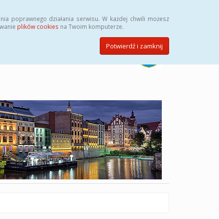
Szukaj
nia poprawnego działania serwisu. W każdej chwili możesz
ywanie
plików cookies
na Twoim komputerze.
Potwierdź i zamknij