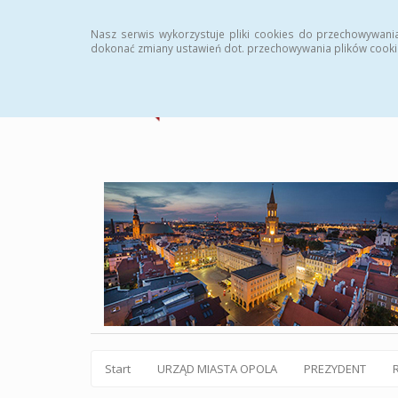
Statystyki
Instrukcja
Rejestr zmian
Archiw
Nasz serwis wykorzystuje pliki cookies do przechowywani
dokonać zmiany ustawień dot. przechowywania plików cooki
Start
URZĄD MIASTA OPOLA
PREZYDENT