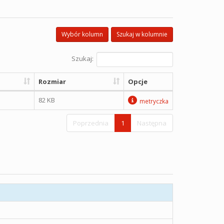
Wybór kolumn
Szukaj w kolumnie
Szukaj:
Rozmiar
Opcje
82 KB
metryczka
Poprzednia
1
Następna