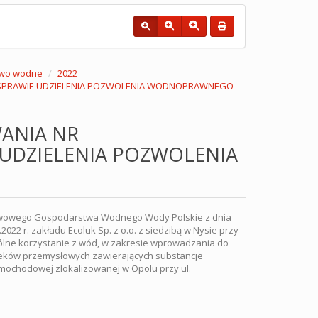
wo wodne
2022
 W SPRAWIE UDZIELENIA POZWOLENIA WODNOPRAWNEGO
ANIA NR
E UDZIELENIA POZWOLENIA
ństwowego Gospodarstwa Wodnego Wody Polskie z dnia
022 r. zakładu Ecoluk Sp. z o.o. z siedzibą w Nysie przy
ólne korzystanie z wód, w zakresie wprowadzania do
cieków przemysłowych zawierających substancje
mochodowej zlokalizowanej w Opolu przy ul.