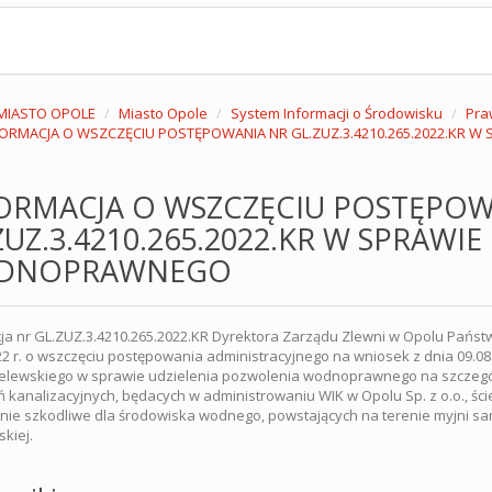
MIASTO OPOLE
Miasto Opole
System Informacji o Środowisku
Pra
FORMACJA O WSZCZĘCIU POSTĘPOWANIA NR GL.ZUZ.3.4210.265.2022.KR
ORMACJA O WSZCZĘCIU POSTĘPOW
ZUZ.3.4210.265.2022.KR W SPRAWI
DNOPRAWNEGO
ja nr GL.ZUZ.3.4210.265.2022.KR Dyrektora Zarządu Zlewni w Opolu Pa
22 r. o wszczęciu postępowania administracyjnego na wniosek z dnia 09.08.2
sielewskiego w sprawie udzielenia pozwolenia wodnoprawnego na szczeg
 kanalizacyjnych, będacych w administrowaniu WIK w Opolu Sp. z o.o., ś
nie szkodliwe dla środowiska wodnego, powstających na terenie myjni sa
kiej.