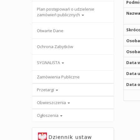
Podmio
Plan postępowań o udzielenie
Nazwa
zamówień publicznych
Skróco
Otwarte Dane
Osoba,
Ochrona Zabytków
Osoba,
SYGNALISTA
Data w
Data u
Zamówienia Publiczne
Data o
Przetargi
Obwieszczenia
Ogłoszenia