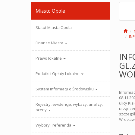
Miasto Opole
Statut Miasta Opola
IN
Finanse Miasta
INF
Prawo lokalne
GL.
WO
Podatki i Opłaty Lokalne
System Informacji o Środowisku
Informac
08.11.20
ulicy Ki
Rejestry, ewidencje, wykazy, analizy,
urządzeń
oceny
szczegól
Wrocławs
Wybory i referenda