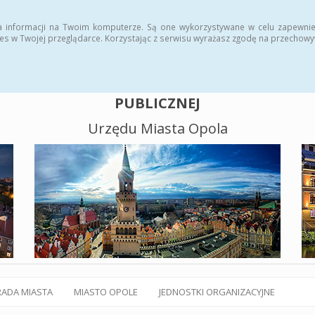
alny BIP
Polityka plików cookies
a informacji na Twoim komputerze. Są one wykorzystywane w celu zapewnie
es w Twojej przeglądarce. Korzystając z serwisu wyrażasz zgodę na przechow
BIULETYN INFORMACJI
PUBLICZNEJ
Urzędu Miasta Opola
RADA MIASTA
MIASTO OPOLE
JEDNOSTKI ORGANIZACYJNE