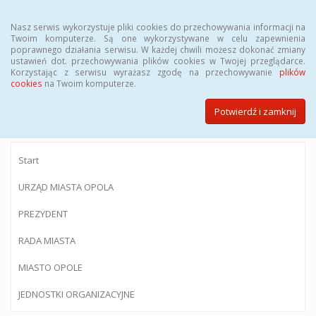
Menu
Nasz serwis wykorzystuje pliki cookies do przechowywania informacji na
Twoim komputerze. Są one wykorzystywane w celu zapewnienia
poprawnego działania serwisu. W każdej chwili możesz dokonać zmiany
ustawień dot. przechowywania plików cookies w Twojej przeglądarce.
Korzystając z serwisu wyrażasz zgodę na przechowywanie
plików
BIULETYN INFORMACJI PUBLICZNEJ
cookies
na Twoim komputerze.
Urzędu Miasta Opola
Potwierdź i zamknij
Start
URZĄD MIASTA OPOLA
PREZYDENT
RADA MIASTA
MIASTO OPOLE
JEDNOSTKI ORGANIZACYJNE