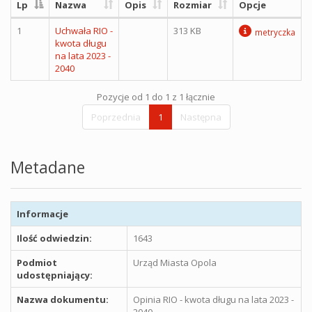
Lp
Nazwa
Opis
Rozmiar
Opcje
1
Uchwała RIO -
313 KB
metryczka
kwota długu
na lata 2023 -
2040
Pozycje od 1 do 1 z 1 łącznie
Poprzednia
1
Następna
Metadane
Informacje
Ilość odwiedzin:
1643
Podmiot
Urząd Miasta Opola
udostępniający:
Nazwa dokumentu:
Opinia RIO - kwota długu na lata 2023 -
2040