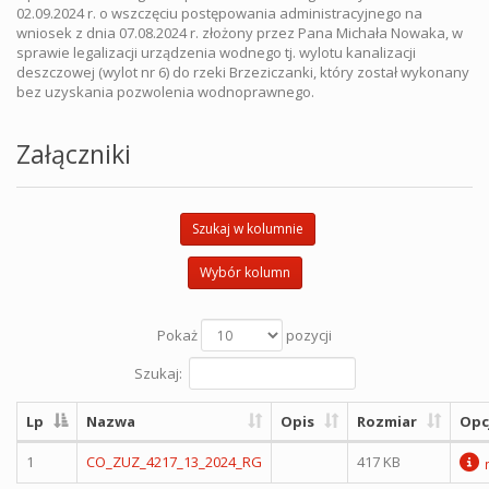
02.09.2024 r. o wszczęciu postępowania administracyjnego na
wniosek z dnia 07.08.2024 r. złożony przez Pana Michała Nowaka, w
sprawie legalizacji urządzenia wodnego tj. wylotu kanalizacji
deszczowej (wylot nr 6) do rzeki Brzeziczanki, który został wykonany
bez uzyskania pozwolenia wodnoprawnego.
Załączniki
Szukaj w kolumnie
Wybór kolumn
Pokaż
pozycji
Szukaj:
Lp
Nazwa
Opis
Rozmiar
Opc
1
CO_ZUZ_4217_13_2024_RG
417 KB