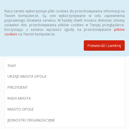
Menu
Nasz serwis wykorzystuje pliki cookies do przechowywania informacji na
Twoim komputerze. Są one wykorzystywane w celu zapewnienia
poprawnego działania serwisu. W każdej chwili możesz dokonać zmiany
ustawień dot. przechowywania plików cookies w Twojej przeglądarce.
Korzystając z serwisu wyrażasz zgodę na przechowywanie
plików
BIULETYN INFORMACJI PUBLICZNEJ
cookies
na Twoim komputerze.
Urzędu Miasta Opola
Potwierdź i zamknij
Start
URZĄD MIASTA OPOLA
PREZYDENT
RADA MIASTA
MIASTO OPOLE
JEDNOSTKI ORGANIZACYJNE