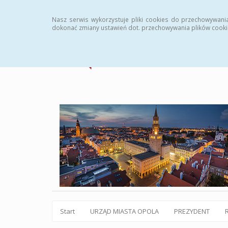
Statystyki
Instrukcja
Rejestr zmian
Archiw
Nasz serwis wykorzystuje pliki cookies do przechowywani
dokonać zmiany ustawień dot. przechowywania plików cooki
Start
URZĄD MIASTA OPOLA
PREZYDENT