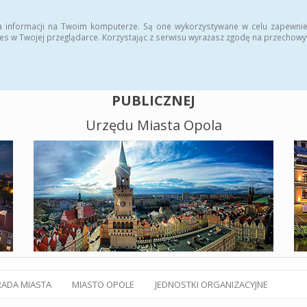
alny BIP
Polityka plików cookies
a informacji na Twoim komputerze. Są one wykorzystywane w celu zapewnie
es w Twojej przeglądarce. Korzystając z serwisu wyrażasz zgodę na przechow
BIULETYN INFORMACJI
PUBLICZNEJ
Urzędu Miasta Opola
RADA MIASTA
MIASTO OPOLE
JEDNOSTKI ORGANIZACYJNE