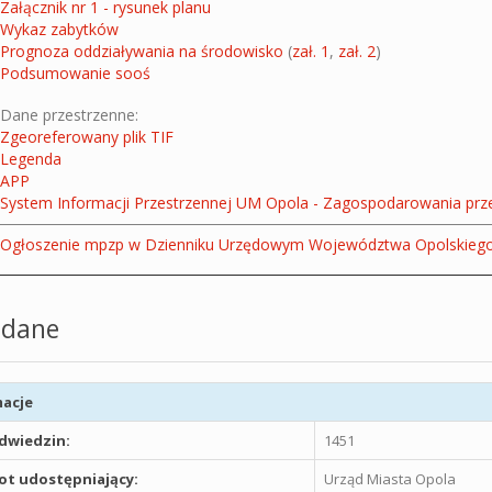
Załącznik nr 1 - rysunek planu
Wykaz zabytków
Prognoza oddziaływania na środowisko
(
zał. 1
,
zał. 2
)
Podsumowanie sooś
Dane przestrzenne:
Zgeoreferowany plik TIF
Legenda
APP
System Informacji Przestrzennej UM Opola - Zagospodarowania prz
Ogłoszenie mpzp w Dzienniku Urzędowym Województwa Opolskiego,
dane
acje
odwiedzin:
1451
t udostępniający:
Urząd Miasta Opola