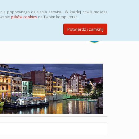
Szukaj
nia poprawnego działania serwisu. W każdej chwili możesz
ywanie
plików cookies
na Twoim komputerze.
Potwierdź i zamknij