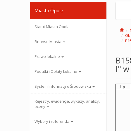
Miasto Opole
Statut Miasta Opola
Ob
B15
Finanse Miasta
Prawo lokalne
B15
I" w
Podatki i Opłaty Lokalne
System Informacji o Środowisku
Lp.
Rejestry, ewidencje, wykazy, analizy,
oceny
Wybory i referenda