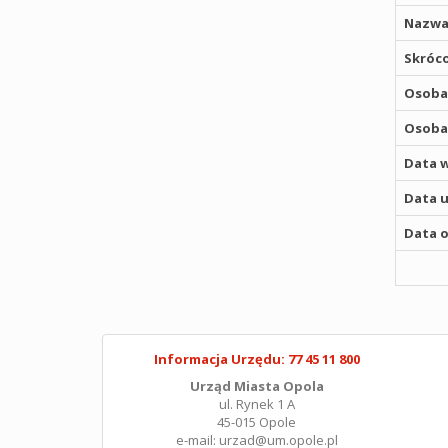
Nazwa
Skróco
Osoba,
Osoba,
Data w
Data u
Data o
Informacja Urzędu: 77 45 11 800
Urząd Miasta Opola
ul. Rynek 1 A
45-015 Opole
e-mail: urzad@um.opole.pl