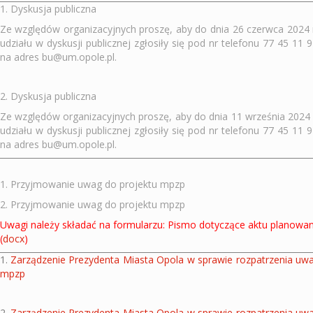
1. Dyskusja publiczna
Ze względów organizacyjnych proszę, aby do dnia 26 czerwca 2024 
udziału w dyskusji publicznej zgłosiły się pod nr telefonu 77 45 11 
na adres
bu@um.opole.pl
.
2. Dyskusja publiczna
Ze względów organizacyjnych proszę, aby do dnia 11 września 2024 
udziału w dyskusji publicznej zgłosiły się pod nr telefonu 77 45 11 
na adres bu@um.opole.pl.
1. Przyjmowanie uwag do projektu mpzp
2. Przyjmowanie uwag do projektu mpz
p
Uwagi należy składać na formularzu:
Pismo dotyczące aktu planowan
(
docx
)
1.
Zarządzenie Prezydenta Miasta Opola w sprawie rozpatrzenia uwa
mpzp
2.
Zarządzenie Prezydenta Miasta Opola w sprawie rozpatrzenia uwa