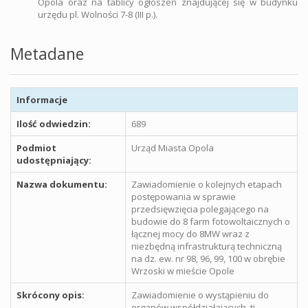
Opola oraz na tablicy ogłoszeń znajdującej się w budynku
urzędu pl. Wolności 7-8 (III p.).
Metadane
Informacje
Ilość odwiedzin:
689
Podmiot
Urząd Miasta Opola
udostępniający:
Nazwa dokumentu:
Zawiadomienie o kolejnych etapach
postępowania w sprawie
przedsięwzięcia polegającego na
budowie do 8 farm fotowoltaicznych o
łącznej mocy do 8MW wraz z
niezbędną infrastrukturą techniczną
na dz. ew. nr 98, 96, 99, 100 w obrębie
Wrzoski w mieście Opole
Skrócony opis:
Zawiadomienie o wystąpieniu do
organów współdziałających, tj.