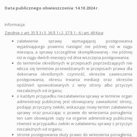
Data publicznego obwieszczenia: 14.10.2024 r.
Informacja:
Zgodnie z art. 35 § 3 i 5, 36 § 1 i 2, 37 § 1 - 6 i art. 49 Kpa
:
załatwienie sprawy wymagającej postępowania
wyjaśniającego powinno nastąpić nie później niż w ciągu
miesiąca, a sprawy szczególnie skomplikowanej - nie później
niż w ciągu dwóch miesięcy od dnia wszczęcia postępowania;
do terminów określonych w przepisach poprzedzających nie
wlicza się terminów przewidzianych w przepisach prawa dla
dokonania określonych czynność, okresów zawieszenia
postępowania, okresu trwania mediacji oraz okresów
opóźnień spowodowanych z winy strony albo przyczyn
niezależnych od organu;
o każdym przypadku niezałatwienia sprawy w terminie organ
administracji publicznej jest obowiązany zawiadomić strony,
podając przyczyny zwłoki, wskazując nowy termin załatwienia
sprawy oraz pouczając o prawie do wniesienia ponaglenia;
ten sam obowiązek ciąży na organie administracji publicznej
również w przypadku zwłoki w załatwieniu sprawy z przyczyn
niezależnych od organu;
stronie postępowania służy prawo do wniesienia ponaglenia,