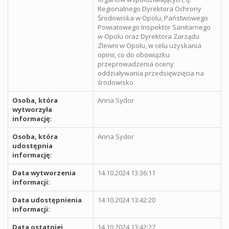
Regionalnego Dyrektora Ochrony
Środowiska w Opolu, Państwowego
Powiatowego Inspektor Sanitarnego
w Opolu oraz Dyrektora Zarządu
Zlewni w Opolu, w celu uzyskania
opinii, co do obowiązku
przeprowadzenia oceny
oddziaływania przedsięwzięcia na
środowisko.
Osoba, która
Anna Sydor
wytworzyła
informację:
Osoba, która
Anna Sydor
udostępnia
informację:
Data wytworzenia
14.10.2024 13:36:11
informacji:
Data udostępnienia
14.10.2024 13:42:20
informacji:
Data ostatniej
14.10.2024 13:42:27