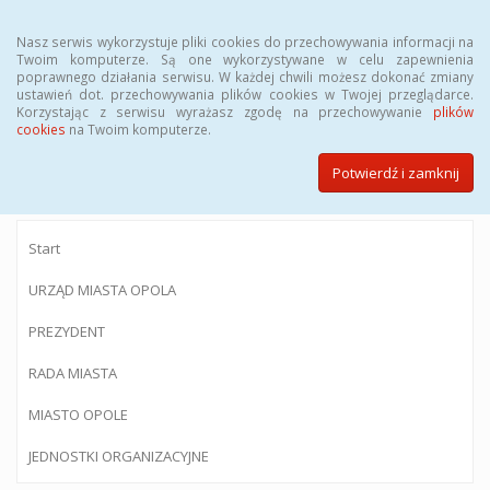
Menu
Nasz serwis wykorzystuje pliki cookies do przechowywania informacji na
Twoim komputerze. Są one wykorzystywane w celu zapewnienia
poprawnego działania serwisu. W każdej chwili możesz dokonać zmiany
ustawień dot. przechowywania plików cookies w Twojej przeglądarce.
Korzystając z serwisu wyrażasz zgodę na przechowywanie
plików
BIULETYN INFORMACJI PUBLICZNEJ
cookies
na Twoim komputerze.
Urzędu Miasta Opola
Potwierdź i zamknij
Start
URZĄD MIASTA OPOLA
PREZYDENT
RADA MIASTA
MIASTO OPOLE
JEDNOSTKI ORGANIZACYJNE