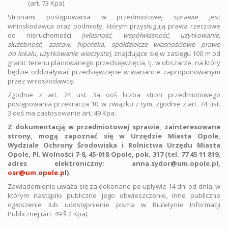
(art. 73 Kpa).
Stronami postępowania w przedmiotowej sprawie jest
wnioskodawca oraz podmioty, którym przysługują prawa rzeczowe
do nieruchomości
(własność, współwłasność, użytkowanie,
służebność, zastaw, hipoteka, spółdzielcze własnościowe prawo
do lokalu, użytkowanie wieczyste)
, znajdujące się w zasięgu 100 m od
granic terenu planowanego przedsięwzięcia, tj. w obszarze, na który
będzie oddziaływać przedsięwzięcie w wariancie zaproponowanym
przez wnioskodawcę.
Zgodnie z art. 74 ust. 3a ooś liczba stron przedmiotowego
postępowania przekracza 10, w związku z tym, zgodnie z art. 74 ust.
3 ooś ma zastosowanie art. 49 Kpa.
Z dokumentacją w przedmiotowej sprawie, zainteresowane
strony, mogą zapoznać się w Urzędzie Miasta Opole,
Wydziale Ochrony Środowiska i Rolnictwa Urzędu Miasta
Opole, Pl. Wolności 7-8, 45-018 Opole, pok. 317
(tel. 77 45 11 819,
adres elektroniczny: anna.sydor@um.opole.pl,
osr@um.opole.pl
)
.
Zawiadomienie uważa się za dokonane po upływie 14 dni od dnia, w
którym nastąpiło publiczne jego obwieszczenie, inne publiczne
ogłoszenie lub udostępnienie pisma w Biuletynie Informacji
Publicznej (art. 49 § 2 Kpa).