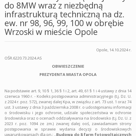
do 8MW wraz z niezbędną
infrastrukturą techniczną na dz.
ew. nr 98, 96, 99, 100 w obrębie
Wrzoski w mieście Opole
Opole, 14.10.2024 r.
OŚR.6220.73.2024.AS
OBWIESZCZENIE
PREZYDENTA MIASTA OPOLA
Na podstawie art. 9, 10 § 1, 36 § 1 i 2, art. 49, 61 § 1 i 4 ustawy z dnia 14
czerwca 1960 r. - Kodeks postępowania administracyjnego (t.j. Dz. U.
z 2024 r. poz. 572), zwanej dalej Kpa, w związku z art. 73 ust. 1 oraz 74
ust. 3 ustawy z dnia 3 października 2008 r. o udostępnianiu informacji
o środowisku i jego ochronie, udziale społeczeństwa w ochronie
środowiska oraz o ocenach oddziaływania na środowisko (t.j. Dz. U. z
2023 r. poz. 1094 ze zm.) zwanej dalej ooś, zawiadamiam strony
postępowania w sprawie wydania decyzji o środowiskowych
uwarunkowaniach dla pn.:
„Budowa do 8 farm fotowoltaicznych