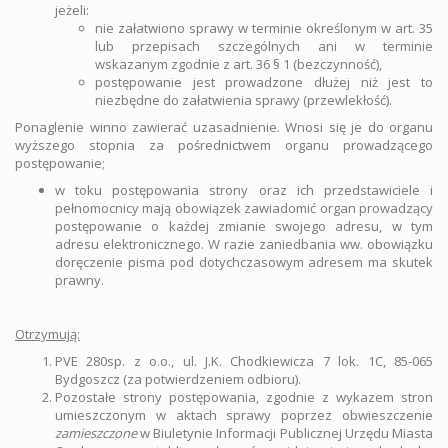
jeżeli:
nie załatwiono sprawy w terminie określonym w art. 35
lub przepisach szczególnych ani w terminie
wskazanym zgodnie z art. 36 § 1 (bezczynność),
postępowanie jest prowadzone dłużej niż jest to
niezbędne do załatwienia sprawy (przewlekłość).
Ponaglenie winno zawierać uzasadnienie. Wnosi się je do organu
wyższego stopnia za pośrednictwem organu prowadzącego
postępowanie;
w toku postępowania strony oraz ich przedstawiciele i
pełnomocnicy mają obowiązek zawiadomić organ prowadzący
postępowanie o każdej zmianie swojego adresu, w tym
adresu elektronicznego. W razie zaniedbania ww. obowiązku
doręczenie pisma pod dotychczasowym adresem ma skutek
prawny.
Otrzymują:
PVE 280sp. z o.o., ul. J.K. Chodkiewicza 7 lok. 1C, 85-065
Bydgoszcz (za potwierdzeniem odbioru).
Pozostałe strony postępowania, zgodnie z wykazem stron
umieszczonym w aktach sprawy poprzez obwieszczenie
zamieszczone
w Biuletynie Informacji Publicznej Urzędu Miasta