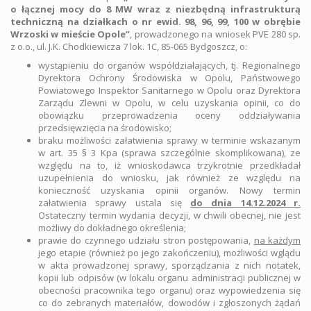
o łącznej mocy do 8 MW wraz z niezbędną infrastrukturą
techniczną na działkach o nr ewid. 98, 96, 99, 100 w obrębie
Wrzoski w mieście Opole”
, prowadzonego na wniosek PVE 280 sp.
z o.o., ul. J.K. Chodkiewicza 7 lok. 1C, 85-065 Bydgoszcz, o:
wystąpieniu do organów współdziałających, tj. Regionalnego
Dyrektora Ochrony Środowiska w Opolu, Państwowego
Powiatowego Inspektor Sanitarnego w Opolu oraz Dyrektora
Zarządu Zlewni w Opolu, w celu uzyskania opinii, co do
obowiązku przeprowadzenia oceny oddziaływania
przedsięwzięcia na środowisko;
braku możliwości załatwienia sprawy w terminie wskazanym
w art. 35 § 3 Kpa (sprawa szczególnie skomplikowana), ze
względu na to, iż wnioskodawca trzykrotnie przedkładał
uzupełnienia do wniosku, jak również ze względu na
konieczność uzyskania opinii organów. Nowy termin
załatwienia sprawy ustala się
do dnia 14.12.2024 r.
Ostateczny termin wydania decyzji, w chwili obecnej, nie jest
możliwy do dokładnego określenia;
prawie do czynnego udziału stron postępowania,
na każdym
jego etapie (również po jego zakończeniu), możliwości wglądu
w akta prowadzonej sprawy, sporządzania z nich notatek,
kopii lub odpisów (w lokalu organu administracji publicznej w
obecności pracownika tego organu) oraz wypowiedzenia się
co do zebranych materiałów, dowodów i zgłoszonych żądań