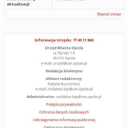
aktualizacji:
Rejestr zmian
Informacja Urzędu: 77 45 11 800
Urząd Miasta Opola
ul. Rynek 1 A
45-015 Opole
e-mail: urzad@um.opole.pl
Redakcja biuletynu
Główni redaktorzy:
Natalia Buczyńska
e-mail: redaktor.bip@um.opole.pl
Administrator:
redaktor.bip@um.opole.pl
Polityka prywatności
Ochrona danych osobowych
Udostępnienie informacji publicznej
Deklaracja dostępności