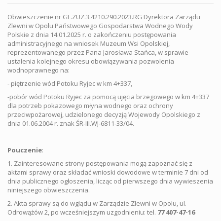
Obwieszczenie nr GL.ZUZ.3.4210.290.2023.RG Dyrektora Zarządu
Zlewni w Opolu Państwowego Gospodarstwa Wodnego Wody
Polskie z dnia 14.01.2025 r. o zakończeniu postępowania
administracyjnego na wniosek Muzeum Wsi Opolskiej,
reprezentowanego przez Pana Jarosława Stańca, w sprawie
ustalenia kolejnego okresu obowiązywania pozwolenia
wodnoprawnego na:
- piętrzenie wód Potoku Ryjec w km 4+337,
-pobór wód Potoku Ryjec za pomocą ujęcia brzegowego w km 4+337
dla potrzeb pokazowego młyna wodnego oraz ochrony
przeciwpożarowej, udzielonego decyzją Wojewody Opolskiego z
dnia 01.06.2004 r. znak ŚR-III.WJ-6811-33/04.
Pouczenie
:
1. Zainteresowane strony postępowania mogą zapoznać się z
aktami sprawy oraz składać wnioski dowodowe w terminie 7 dni od
dnia publicznego ogłoszenia, licząc od pierwszego dnia wywieszenia
niniejszego obwieszczenia.
2. Akta sprawy są do wglądu w Zarządzie Zlewni w Opolu, ul.
Odrowążów 2, po wcześniejszym uzgodnieniu: tel.
77 407-47-16