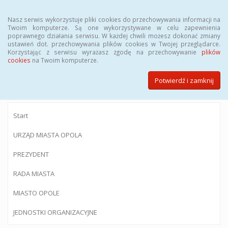
Menu
Nasz serwis wykorzystuje pliki cookies do przechowywania informacji na
Twoim komputerze. Są one wykorzystywane w celu zapewnienia
poprawnego działania serwisu. W każdej chwili możesz dokonać zmiany
ustawień dot. przechowywania plików cookies w Twojej przeglądarce.
Korzystając z serwisu wyrażasz zgodę na przechowywanie
plików
BIULETYN INFORMACJI PUBLICZNEJ
cookies
na Twoim komputerze.
Urzędu Miasta Opola
Potwierdź i zamknij
Start
URZĄD MIASTA OPOLA
PREZYDENT
RADA MIASTA
MIASTO OPOLE
JEDNOSTKI ORGANIZACYJNE