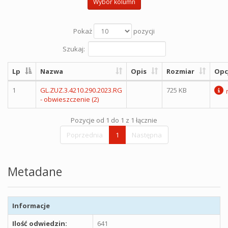
Wybór kolumn
Pokaż
pozycji
Szukaj:
Lp
Nazwa
Opis
Rozmiar
Opc
1
GL.ZUZ.3.4210.290.2023.RG
725 KB
- obwieszczenie (2)
Pozycje od 1 do 1 z 1 łącznie
Poprzednia
1
Następna
Metadane
Informacje
Ilość odwiedzin:
641