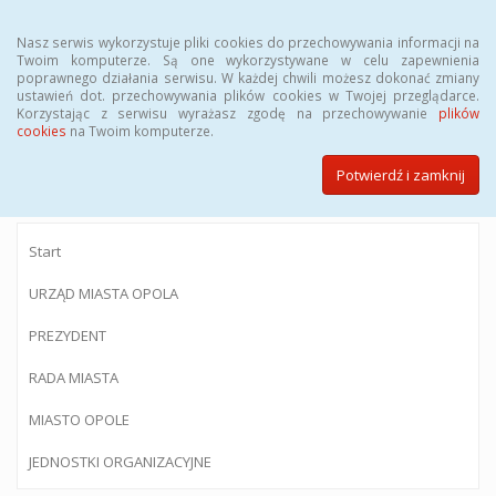
Menu
Nasz serwis wykorzystuje pliki cookies do przechowywania informacji na
Twoim komputerze. Są one wykorzystywane w celu zapewnienia
poprawnego działania serwisu. W każdej chwili możesz dokonać zmiany
ustawień dot. przechowywania plików cookies w Twojej przeglądarce.
Korzystając z serwisu wyrażasz zgodę na przechowywanie
plików
BIULETYN INFORMACJI PUBLICZNEJ
cookies
na Twoim komputerze.
Urzędu Miasta Opola
Potwierdź i zamknij
Start
URZĄD MIASTA OPOLA
PREZYDENT
RADA MIASTA
MIASTO OPOLE
JEDNOSTKI ORGANIZACYJNE