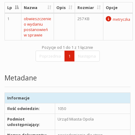
Lp
Nazwa
Opis
Rozmiar
Opcje
1
obwieszczenie
257 KB
metryczka
o wydaniu
postanowień
w sprawie
Pozycje od 1 do 1 z 1 łącznie
Poprzednia
1
Następna
Metadane
Informacje
Ilość odwiedzin:
1050
Podmiot
Urząd Miasta Opola
udostępniający:
Nazwa dokumentu:
zawiadomienie dla stron