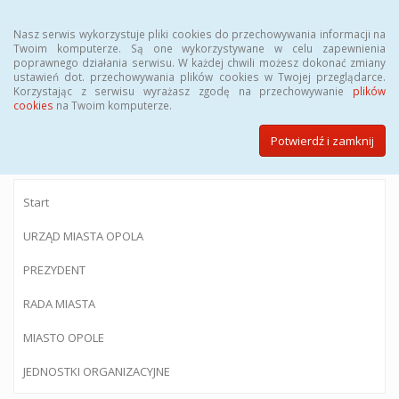
Menu
Nasz serwis wykorzystuje pliki cookies do przechowywania informacji na
Twoim komputerze. Są one wykorzystywane w celu zapewnienia
poprawnego działania serwisu. W każdej chwili możesz dokonać zmiany
ustawień dot. przechowywania plików cookies w Twojej przeglądarce.
Korzystając z serwisu wyrażasz zgodę na przechowywanie
plików
BIULETYN INFORMACJI PUBLICZNEJ
cookies
na Twoim komputerze.
Urzędu Miasta Opola
Potwierdź i zamknij
Start
URZĄD MIASTA OPOLA
PREZYDENT
RADA MIASTA
MIASTO OPOLE
JEDNOSTKI ORGANIZACYJNE