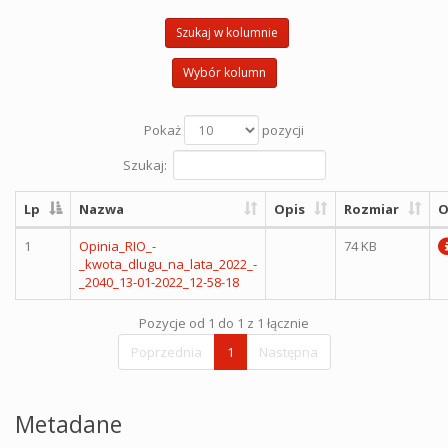
Szukaj w kolumnie
Wybór kolumn
Pokaż
pozycji
Szukaj:
Lp
Nazwa
Opis
Rozmiar
O
1
Opinia_RIO_-
74 KB
_kwota_dlugu_na_lata_2022_-
_2040_13-01-2022_12-58-18
Pozycje od 1 do 1 z 1 łącznie
Poprzednia
1
Następna
Metadane