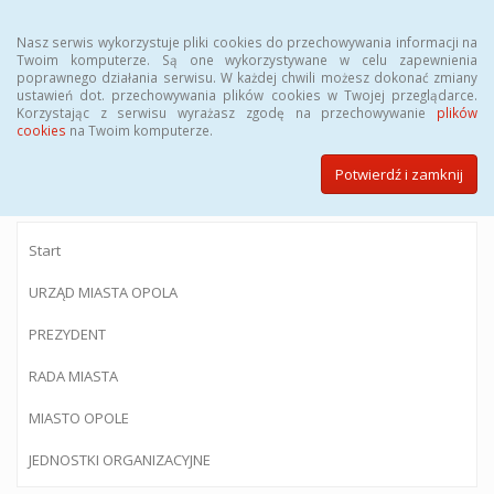
Menu
Nasz serwis wykorzystuje pliki cookies do przechowywania informacji na
Twoim komputerze. Są one wykorzystywane w celu zapewnienia
poprawnego działania serwisu. W każdej chwili możesz dokonać zmiany
ustawień dot. przechowywania plików cookies w Twojej przeglądarce.
Korzystając z serwisu wyrażasz zgodę na przechowywanie
plików
BIULETYN INFORMACJI PUBLICZNEJ
cookies
na Twoim komputerze.
Urzędu Miasta Opola
Potwierdź i zamknij
Start
URZĄD MIASTA OPOLA
PREZYDENT
RADA MIASTA
MIASTO OPOLE
JEDNOSTKI ORGANIZACYJNE