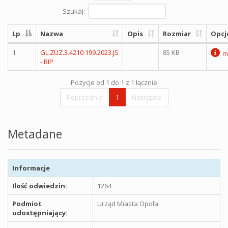
Szukaj:
Lp
Nazwa
Opis
Rozmiar
Opcj
1
GL.ZUZ.3.4210.199.2023.JS
85 KB
m
- BIP
Pozycje od 1 do 1 z 1 łącznie
Poprzednia
1
Następna
Metadane
Informacje
Ilość odwiedzin:
1264
Podmiot
Urząd Miasta Opola
udostępniający: