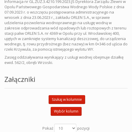
Informacja nr GL.ZUZ.3.4210.199.2023.JS Dyrektora Zarządu Zlewni w
Opolu Państwowego Gospodarstwa Wodnego Wody Polskie z dnia
07.09.2023 r. o wszczęciu postępowania administracyjnego na
wniosek z dnia 23.06.2023 r., zakładu ORLEN S.A., w sprawie
udzielenia pozwolenia wodnoprawnego na usługę wodną w
zakresie odprowadzania wód opadowych lub roztopowych z terenu
stacji paliw ORLEN S.A. nr 4369 w Opolu przy ul. Wrocławskiej 400,
ujętych w zamknięte systemy kanalizacji deszczowej, do urządzenia
wodnego, tj. rowu przydrożnego (bez nazwy) w km 0+346 od ujścia do
rzeki Krzywula, za pomocą istniejącego wylotu WY.
Zasięg oddziaływania wynikający z usługi wodnej obejmuje działkę
ewid. 562/2, obręb Wrzoski.
Załączniki
Szukaj w kolumnie
Wybór kolumn
Pokaż
pozycji