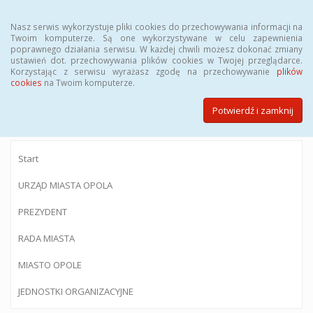
Menu
Nasz serwis wykorzystuje pliki cookies do przechowywania informacji na
Twoim komputerze. Są one wykorzystywane w celu zapewnienia
poprawnego działania serwisu. W każdej chwili możesz dokonać zmiany
ustawień dot. przechowywania plików cookies w Twojej przeglądarce.
Korzystając z serwisu wyrażasz zgodę na przechowywanie
plików
BIULETYN INFORMACJI PUBLICZNEJ
cookies
na Twoim komputerze.
Urzędu Miasta Opola
Potwierdź i zamknij
Start
URZĄD MIASTA OPOLA
PREZYDENT
RADA MIASTA
MIASTO OPOLE
JEDNOSTKI ORGANIZACYJNE