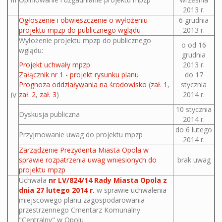
2013 r.
Ogłoszenie i obwieszczenie o wyłożeniu
6 grudnia
projektu mpzp do publicznego wglądu
2013 r.
Wyłożenie projektu mpzp do publicznego
o od 16
wglądu:
grudnia
Projekt uchwały mpzp
2013 r.
Załącznik nr 1 - projekt rysunku planu
do 17
Prognoza oddziaływania na środowisko
(
zał. 1
,
stycznia
zał. 2
,
zał. 3
)
2014 r.
IV
10 stycznia
Dyskusja publiczna
2014 r.
do 6 lutego
Przyjmowanie uwag do projektu mpzp
2014 r.
Zarządzenie Prezydenta Miasta Opola w
sprawie rozpatrzenia uwag wniesionych do
brak uwag
projektu mpzp
Uchwała
nr LV/824/14 Rady Miasta Opola z
dnia 27 lutego 2014 r.
w sprawie uchwalenia
miejscowego planu zagospodarowania
przestrzennego Cmentarz Komunalny
"Centralny" w Opolu