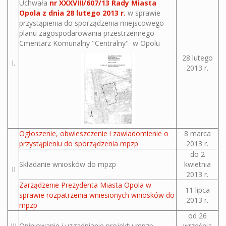
Uchwała
nr XXXVIII/607/13 Rady Miasta
Opola z dnia 28 lutego 2013 r.
w sprawie
przystąpienia do sporządzenia miejscowego
planu zagospodarowania przestrzennego
Cmentarz Komunalny "Centralny" w Opolu
28 lutego
I.
2013 r.
Ogłoszenie, obwieszczenie i zawiadomienie o
8 marca
przystąpieniu do sporządzenia mpzp
2013 r.
do 2
Składanie wniosków do mpzp
kwietnia
II
2013 r.
Zarządzenie Prezydenta Miasta Opola w
11 lipca
sprawie rozpatrzenia wniesionych wniosków do
2013 r.
mpzp
od 26
III
Opiniowanie i uzgadnianie projektu mpzp
września