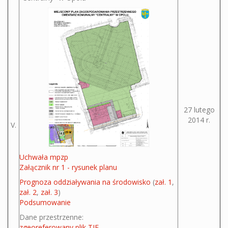
27 lutego
2014 r.
V.
Uchwała mpzp
Załącznik nr 1 - rysunek planu
Prognoza oddziaływania na środowisko
(
zał. 1
,
zał. 2
,
zał. 3
)
Podsumowanie
Dane przestrzenne:
zgeoreferowany plik TIF