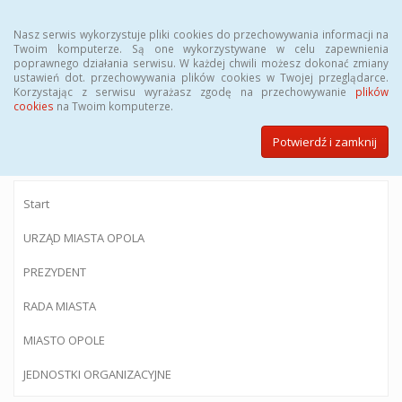
Menu
Nasz serwis wykorzystuje pliki cookies do przechowywania informacji na
Twoim komputerze. Są one wykorzystywane w celu zapewnienia
poprawnego działania serwisu. W każdej chwili możesz dokonać zmiany
ustawień dot. przechowywania plików cookies w Twojej przeglądarce.
Korzystając z serwisu wyrażasz zgodę na przechowywanie
plików
BIULETYN INFORMACJI PUBLICZNEJ
cookies
na Twoim komputerze.
Urzędu Miasta Opola
Potwierdź i zamknij
Start
URZĄD MIASTA OPOLA
PREZYDENT
RADA MIASTA
MIASTO OPOLE
JEDNOSTKI ORGANIZACYJNE