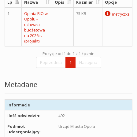
Lp
Nazwa
Opis
Rozmiar
Opcje
1
Opinia RIO w
75 KB
metryczka
Opolu -
uchwała
budżetowa
na 2026 r.
(projekt)
Pozycje od 1 do 1 z 1 łącznie
Poprzednia
1
Następna
Metadane
Informacje
Ilość odwiedzin:
492
Podmiot
Urząd Miasta Opola
udostępniający: