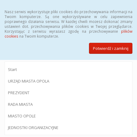
Menu
Nasz serwis wykorzystuje pliki cookies do przechowywania informacji na
Twoim komputerze. Są one wykorzystywane w celu zapewnienia
poprawnego działania serwisu. W każdej chwili możesz dokonać zmiany
ustawień dot. przechowywania plików cookies w Twojej przeglądarce.
Korzystając z serwisu wyrażasz zgodę na przechowywanie
plików
BIULETYN INFORMACJI PUBLICZNEJ
cookies
na Twoim komputerze.
Urzędu Miasta Opola
Potwierdź i zamknij
Start
URZĄD MIASTA OPOLA
PREZYDENT
RADA MIASTA
MIASTO OPOLE
JEDNOSTKI ORGANIZACYJNE