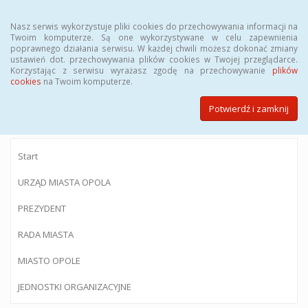
Menu
Nasz serwis wykorzystuje pliki cookies do przechowywania informacji na
Twoim komputerze. Są one wykorzystywane w celu zapewnienia
poprawnego działania serwisu. W każdej chwili możesz dokonać zmiany
ustawień dot. przechowywania plików cookies w Twojej przeglądarce.
Korzystając z serwisu wyrażasz zgodę na przechowywanie
plików
BIULETYN INFORMACJI PUBLICZNEJ
cookies
na Twoim komputerze.
Urzędu Miasta Opola
Potwierdź i zamknij
Start
URZĄD MIASTA OPOLA
PREZYDENT
RADA MIASTA
MIASTO OPOLE
JEDNOSTKI ORGANIZACYJNE