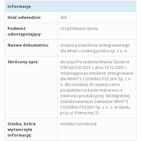
Informacje
Ilość odwiedzin:
469
Podmiot
Urząd Miasta Opola
udostępniający:
Nazwa dokumentu:
zmiana pozwolenia zintegrowanego
dla what's cooking polska sp. z o. o.
Skrócony opis:
decyzja Prezydenta Miasta Opola nr
OŚR.6223.8.2025 z dnia 19.12.2025 r.
zmieniająca pozwolenie zintegrowane
dla WHAT'S COOKING POLSKA Sp. z o.
o. dla instalacji do wytwarzania
produktów na bazie makaronu o
zdolności produkcyjnej 160 Mg/dobę,
zlokalizowanej w Zakładzie WHAT'S
COOKING POLSKA Sp. z o. o. w Opolu
przy ul. Północnej 12
Osoba, która
Violetta Ciesielczuk
wytworzyła
informację: