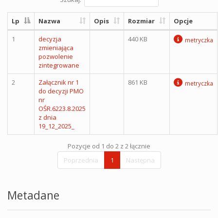
Lp
Nazwa
Opis
Rozmiar
Opcje
1
decyzja
440 KB
metryczka
zmieniająca
pozwolenie
zintegrowane
2
Załącznik nr 1
861 KB
metryczka
do decyzji PMO
nr
OŚR.6223.8.2025
z dnia
19_12_2025_
Pozycje od 1 do 2 z 2 łącznie
Poprzednia
1
Następna
Metadane