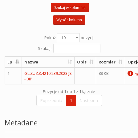
Szukaj w kolumnie
Wybór kolumn
Pokaż
pozycji
Szukaj:
Lp
Nazwa
Opis
Rozmiar
Opcj
1
GL.ZUZ.3.4210.239.2023.JS
88 KB
m
- BIP
Pozycje od 1 do 1 z 1 łącznie
Poprzednia
1
Następna
Metadane