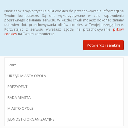
Menu
Nasz serwis wykorzystuje pliki cookies do przechowywania informacji na
Twoim komputerze. Są one wykorzystywane w celu zapewnienia
poprawnego działania serwisu. W każdej chwili możesz dokonać zmiany
ustawień dot. przechowywania plików cookies w Twojej przeglądarce.
Korzystając z serwisu wyrażasz zgodę na przechowywanie
plików
BIULETYN INFORMACJI PUBLICZNEJ
cookies
na Twoim komputerze.
Urzędu Miasta Opola
Potwierdź i zamknij
Start
URZĄD MIASTA OPOLA
PREZYDENT
RADA MIASTA
MIASTO OPOLE
JEDNOSTKI ORGANIZACYJNE