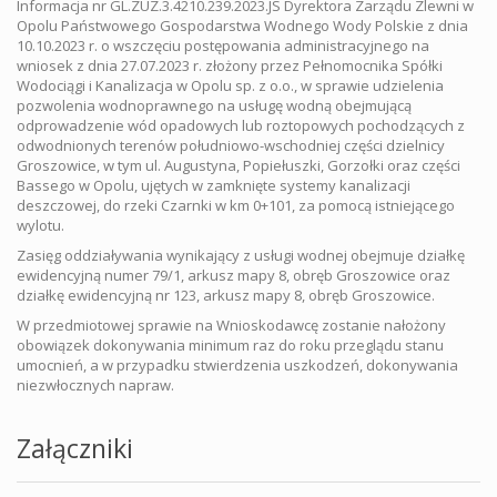
Informacja nr GL.ZUZ.3.4210.239.2023.JS Dyrektora Zarządu Zlewni w
Opolu Państwowego Gospodarstwa Wodnego Wody Polskie z dnia
10.10.2023 r. o wszczęciu postępowania administracyjnego na
wniosek z dnia 27.07.2023 r. złożony przez Pełnomocnika Spółki
Wodociągi i Kanalizacja w Opolu sp. z o.o., w sprawie udzielenia
pozwolenia wodnoprawnego na usługę wodną obejmującą
odprowadzenie wód opadowych lub roztopowych pochodzących z
odwodnionych terenów południowo-wschodniej części dzielnicy
Groszowice, w tym ul. Augustyna, Popiełuszki, Gorzołki oraz części
Bassego w Opolu, ujętych w zamknięte systemy kanalizacji
deszczowej, do rzeki Czarnki w km 0+101, za pomocą istniejącego
wylotu.
Zasięg oddziaływania wynikający z usługi wodnej obejmuje działkę
ewidencyjną numer 79/1, arkusz mapy 8, obręb Groszowice oraz
działkę ewidencyjną nr 123, arkusz mapy 8, obręb Groszowice.
W przedmiotowej sprawie na Wnioskodawcę zostanie nałożony
obowiązek dokonywania minimum raz do roku przeglądu stanu
umocnień, a w przypadku stwierdzenia uszkodzeń, dokonywania
niezwłocznych napraw.
Załączniki