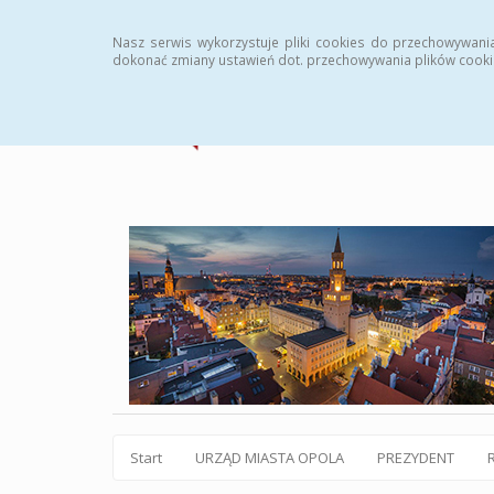
Statystyki
Instrukcja
Rejestr zmian
Archiw
Nasz serwis wykorzystuje pliki cookies do przechowywani
dokonać zmiany ustawień dot. przechowywania plików cooki
Start
URZĄD MIASTA OPOLA
PREZYDENT