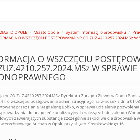
MIASTO OPOLE
Miasto Opole
System Informacji o Środowisku
Pra
FORMACJA O WSZCZĘCIU POSTĘPOWANIA NR CO.ZUZ.4210.257.2024.MSz
ORMACJA O WSZCZĘCIU POSTĘPOW
ZUZ.4210.257.2024.MSz W SPRAWI
DNOPRAWNEGO
ja nr CO.ZUZ.4210.257.2024.MSz Dyrektora Zarządu Zlewni w Opolu Pań
24 r. o wszczęciu postępowania administracyjnego na wniosek z dnia 01.08.
ntowaną przez Panią Magdalenę Bobko, w sprawie udzielenia pozwoleni
wprowadzania do urządzeń kanalizacyjnych należących do zakładu Wodociąg
owych zawierających substancje szczególnie szkodliwe dla środowiska w
wierzchniowego Auchan w Opolu przy ul. gen. Sosnkowskiego 16.