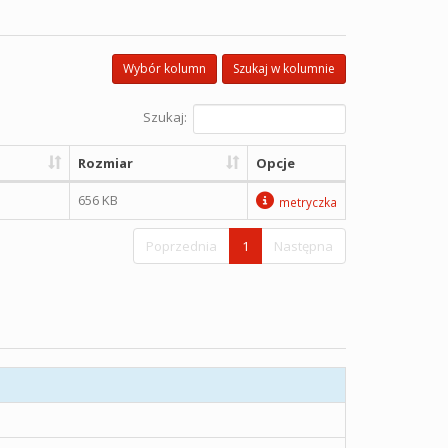
Wybór kolumn
Szukaj w kolumnie
Szukaj:
Rozmiar
Opcje
656 KB
metryczka
Poprzednia
1
Następna