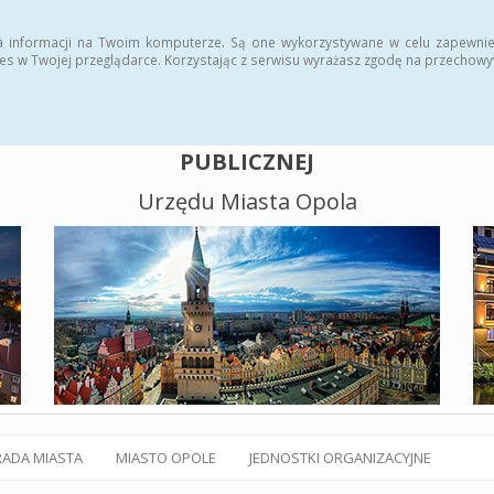
alny BIP
Polityka plików cookies
a informacji na Twoim komputerze. Są one wykorzystywane w celu zapewnie
es w Twojej przeglądarce. Korzystając z serwisu wyrażasz zgodę na przechow
BIULETYN INFORMACJI
PUBLICZNEJ
Urzędu Miasta Opola
RADA MIASTA
MIASTO OPOLE
JEDNOSTKI ORGANIZACYJNE