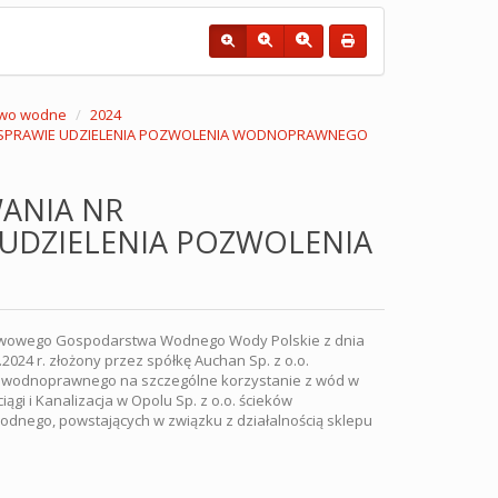
wo wodne
2024
 W SPRAWIE UDZIELENIA POZWOLENIA WODNOPRAWNEGO
ANIA NR
E UDZIELENIA POZWOLENIA
stwowego Gospodarstwa Wodnego Wody Polskie z dnia
2024 r. złożony przez spółkę Auchan Sp. z o.o.
a wodnoprawnego na szczególne korzystanie z wód w
i i Kanalizacja w Opolu Sp. z o.o. ścieków
odnego, powstających w związku z działalnością sklepu