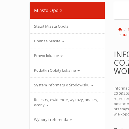
Miasto Opole
Statut Miasta Opola
IN
Finanse Miasta
INF
Prawo lokalne
CO.
WO
Podatki i Opłaty Lokalne
System Informacji o Środowisku
Informac
20.08.20
repreze
Rejestry, ewidencje, wykazy, analizy,
postaci 
oceny
przemysł
wielkopo
Wybory i referenda