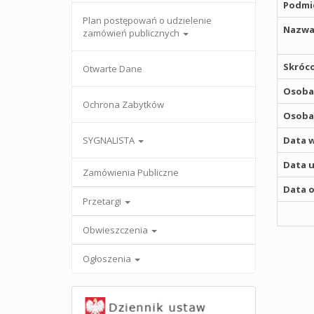
Podmio
Plan postępowań o udzielenie
Nazwa
zamówień publicznych
Skróco
Otwarte Dane
Osoba,
Ochrona Zabytków
Osoba,
SYGNALISTA
Data w
Data u
Zamówienia Publiczne
Data o
Przetargi
Obwieszczenia
Ogłoszenia