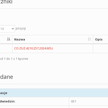
zniki
pozycji
Nazwa
Opis
CO.ZUZ.4210.257.2024.MSz
d 1 do 1 z 1 łącznie
dane
acje
odwiedzin:
651