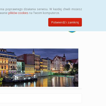
Szukaj
nia poprawnego działania serwisu. W każdej chwili możesz
ywanie
plików cookies
na Twoim komputerze.
Potwierdź i zamknij