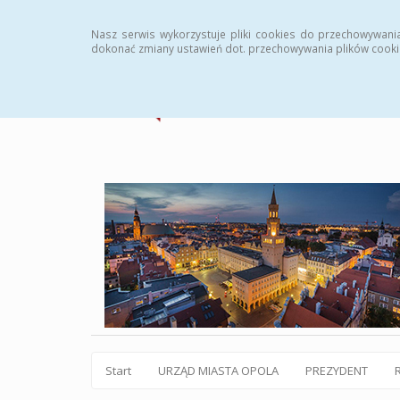
Statystyki
Instrukcja
Rejestr zmian
Archiw
Nasz serwis wykorzystuje pliki cookies do przechowywani
dokonać zmiany ustawień dot. przechowywania plików cooki
Start
URZĄD MIASTA OPOLA
PREZYDENT