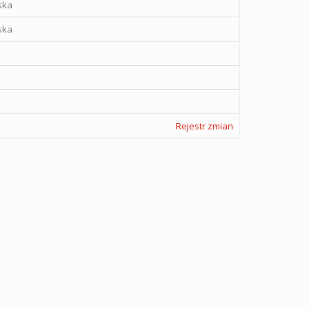
ska
ska
Rejestr zmian