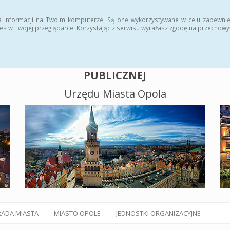
alny BIP
Polityka plików cookies
a informacji na Twoim komputerze. Są one wykorzystywane w celu zapewnie
es w Twojej przeglądarce. Korzystając z serwisu wyrażasz zgodę na przechow
BIULETYN INFORMACJI
PUBLICZNEJ
Urzędu Miasta Opola
RADA MIASTA
MIASTO OPOLE
JEDNOSTKI ORGANIZACYJNE