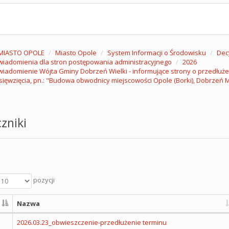
MIASTO OPOLE
Miasto Opole
System Informacji o Środowisku
Dec
iadomienia dla stron postępowania administracyjnego
2026
iadomienie Wójta Gminy Dobrzeń Wielki - informujące strony o przedłużen
ięwzięcia, pn.: "Budowa obwodnicy miejscowości Opole (Borki), Dobrzeń M
zniki
pozycji
Nazwa
2026.03.23_obwieszczenie-przedłużenie terminu