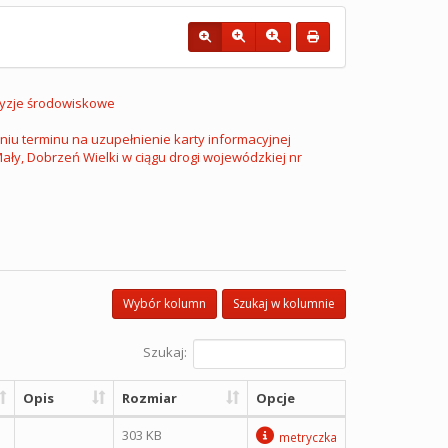
yzje środowiskowe
iu terminu na uzupełnienie karty informacyjnej
ały, Dobrzeń Wielki w ciągu drogi wojewódzkiej nr
Wybór kolumn
Szukaj w kolumnie
Szukaj:
Opis
Rozmiar
Opcje
303 KB
metryczka