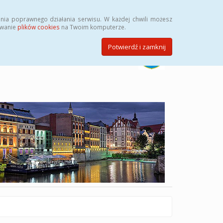
Szukaj
nia poprawnego działania serwisu. W każdej chwili możesz
ywanie
plików cookies
na Twoim komputerze.
Potwierdź i zamknij