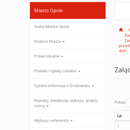
Miasto Opole
Statut Miasta Opola
Zaw
Zaw
Finanse Miasta
przeds
454".
Prawo lokalne
Załąc
Podatki i Opłaty Lokalne
System Informacji o Środowisku
Rejestry, ewidencje, wykazy, analizy,
Pokaż
oceny
Lp
Wybory i referenda
1