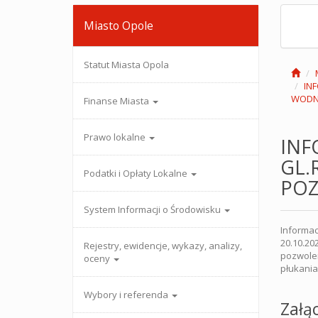
Miasto Opole
Statut Miasta Opola
IN
WODN
Finanse Miasta
Prawo lokalne
INF
GL.
Podatki i Opłaty Lokalne
PO
System Informacji o Środowisku
Informac
20.10.20
Rejestry, ewidencje, wykazy, analizy,
pozwole
oceny
płukania 
Wybory i referenda
Załąc