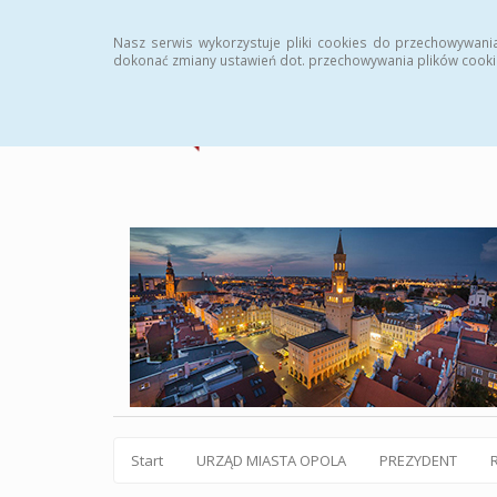
Statystyki
Instrukcja
Rejestr zmian
Archiw
Nasz serwis wykorzystuje pliki cookies do przechowywani
dokonać zmiany ustawień dot. przechowywania plików cooki
Start
URZĄD MIASTA OPOLA
PREZYDENT