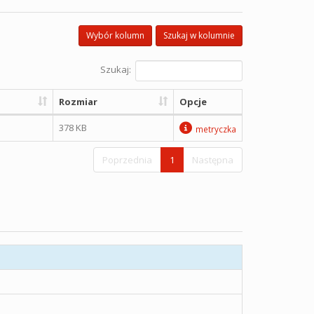
Wybór kolumn
Szukaj w kolumnie
Szukaj:
Rozmiar
Opcje
378 KB
metryczka
Poprzednia
1
Następna