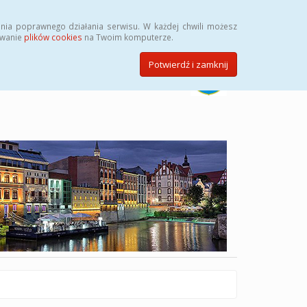
Szukaj
nia poprawnego działania serwisu. W każdej chwili możesz
ywanie
plików cookies
na Twoim komputerze.
Potwierdź i zamknij