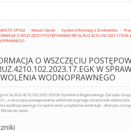
MIASTO OPOLE
Miasto Opole
System Informacji o Środowisku
Pra
FORMACJA O WSZCZĘCIU POSTĘPOWANIA NR GL.RUZ.4210.102.2023.17.EGK
OPRAWNEGO
ORMACJA O WSZCZĘCIU POSTĘPOW
RUZ.4210.102.2023.17.EGK W SPRAW
ZWOLENIA WODNOPRAWNEGO
ja nr GL.RUZ.4210.102.2023.16.EGK Dyrektora Regionalnego Zarządu Gosp
23 r., o wszczęciu postępowania administracyjnego na wniosek właściciel
nia wodnoprawnego na wykonanie urządzenia wodnego - drenażu rozsącz
filtrów do ziemi.
zniki