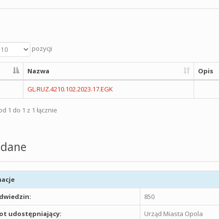
pozycji
Nazwa
Opis
GL.RUZ.4210.102.2023.17.EGK
d 1 do 1 z 1 łącznie
dane
acje
odwiedzin:
850
t udostępniający:
Urząd Miasta Opola