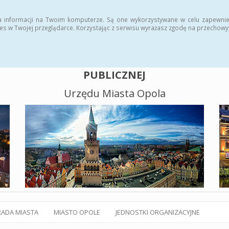
alny BIP
Polityka plików cookies
a informacji na Twoim komputerze. Są one wykorzystywane w celu zapewnie
es w Twojej przeglądarce. Korzystając z serwisu wyrażasz zgodę na przechow
BIULETYN INFORMACJI
PUBLICZNEJ
Urzędu Miasta Opola
RADA MIASTA
MIASTO OPOLE
JEDNOSTKI ORGANIZACYJNE