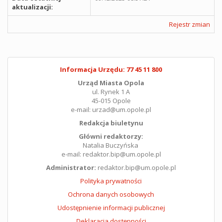
aktualizacji:
Rejestr zmian
Informacja Urzędu: 77 45 11 800
Urząd Miasta Opola
ul. Rynek 1 A
45-015 Opole
e-mail: urzad@um.opole.pl
Redakcja biuletynu
Główni redaktorzy:
Natalia Buczyńska
e-mail: redaktor.bip@um.opole.pl
Administrator:
redaktor.bip@um.opole.pl
Polityka prywatności
Ochrona danych osobowych
Udostępnienie informacji publicznej
Deklaracja dostępności