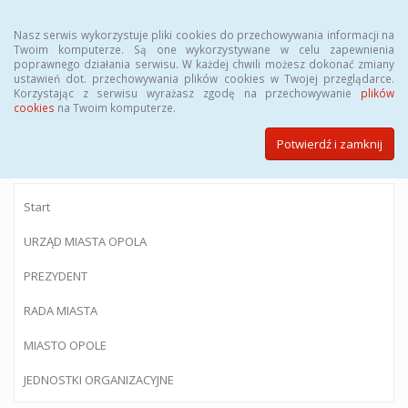
Menu
Nasz serwis wykorzystuje pliki cookies do przechowywania informacji na
Twoim komputerze. Są one wykorzystywane w celu zapewnienia
poprawnego działania serwisu. W każdej chwili możesz dokonać zmiany
ustawień dot. przechowywania plików cookies w Twojej przeglądarce.
Korzystając z serwisu wyrażasz zgodę na przechowywanie
plików
BIULETYN INFORMACJI PUBLICZNEJ
cookies
na Twoim komputerze.
Urzędu Miasta Opola
Potwierdź i zamknij
Start
URZĄD MIASTA OPOLA
PREZYDENT
RADA MIASTA
MIASTO OPOLE
JEDNOSTKI ORGANIZACYJNE